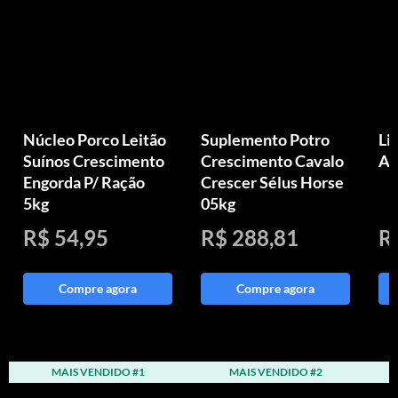
Núcleo Porco Leitão
Suplemento Potro
Li
Suínos Crescimento
Crescimento Cavalo
An
Engorda P/ Ração
Crescer Sélus Horse
5kg
05kg
R$ 54,95
R$ 288,81
R
Compre agora
Compre agora
MAIS VENDIDO #1
MAIS VENDIDO #2