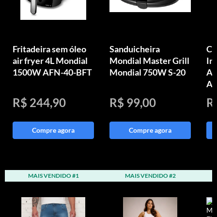
Fritadeira sem óleo
Sanduicheira
Ch
air fryer 4L Mondial
Mondial Master Grill
In
1500W AFN-40-BFT
Mondial 750W S-20
Aq
Au
R$ 244,90
R$ 99,00
R
Compre agora
Compre agora
MAIS VENDIDO #1
MAIS VENDIDO #2