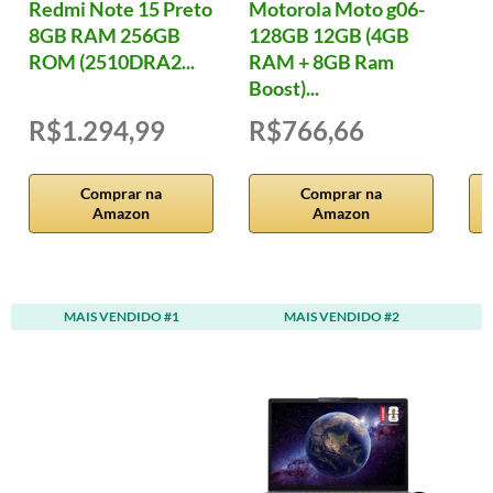
Redmi Note 15 Preto
Motorola Moto g06-
8GB RAM 256GB
128GB 12GB (4GB
ROM (2510DRA2...
RAM + 8GB Ram
Boost)...
R$1.294,99
R$766,66
Comprar na
Comprar na
Amazon
Amazon
MAIS VENDIDO #1
MAIS VENDIDO #2