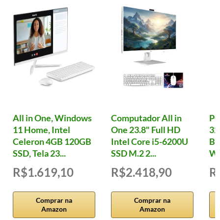
All in One, Windows
Computador All in
PC
11 Home, Intel
One 23.8" Full HD
32
Celeron 4GB 120GB
Intel Core i5-6200U
B7
SSD, Tela 23...
SSD M.2 2...
W
R$1.619,10
R$2.418,90
R
Comprar na
Comprar na
Amazon
Amazon