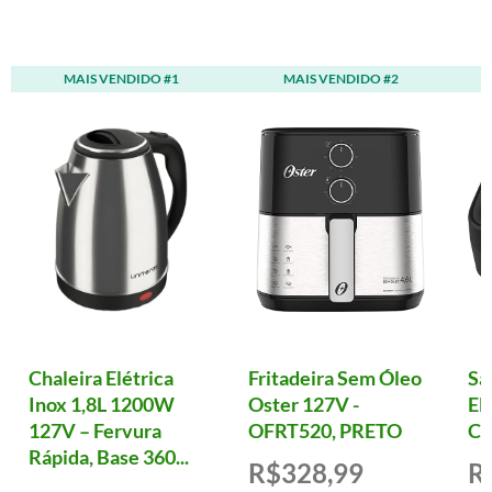
MAIS VENDIDO #1
MAIS VENDIDO #2
Chaleira Elétrica
Fritadeira Sem Óleo
Sa
Inox 1,8L 1200W
Oster 127V -
El
127V – Fervura
OFRT520, PRETO
Cl
Rápida, Base 360...
R$328,99
R