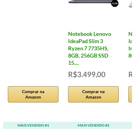
Notebook Lenovo
No
IdeaPad Slim 3
Id
Ryzen 7 7735HS,
In
8GB, 256GB SSD
8G
15....
R$3.499,00
R
Comprar na
Comprar na
Amazon
Amazon
MAIS VENDIDO #1
MAIS VENDIDO #2