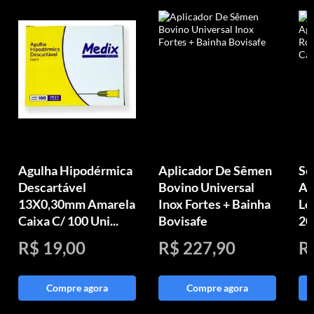
Agulha Hipodérmica
Aplicador De Sêmen
Se
Descartável
Bovino Universal
Ag
13X0,30mm Amarela
Inox Fortes + Bainha
Lo
Caixa C/ 100 Uni...
Bovisafe
20
R$ 19,00
R$ 227,90
R
Compre agora
Compre agora