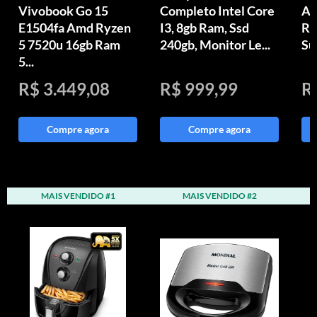
Vivobook Go 15
Completo Intel Core
An
E1504fa Amd Ryzen
I3, 8gb Ram, Ssd
Ra
5 7520u 16gb Ram
240gb, Monitor Le...
Su
5...
R$ 3.449,08
R$ 999,99
R
Compre agora
Compre agora
MAIS VENDIDO #1
MAIS VENDIDO #2