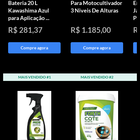
Bateria 20 L
Para Motocultivador
Em
Kawashima Azul
3 Niveis De Alturas
Ja
para Aplicação ...
Pa
R$ 281,37
R$ 1.185,00
R
Compre agora
Compre agora
MAIS VENDIDO #1
MAIS VENDIDO #2