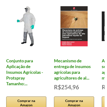
Conjunto para
Mecanismo de
Ag
Aplicação de
entrega de insumos
se
Insumos Agrícolas -
agrícolas para
ag
Protspray
agricultores de al...
me
Tamanho:...
R$254,96
R
Comprar na
Comprar na
Amazon
Amazon