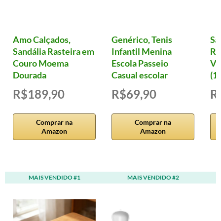
Amo Calçados,
Genérico, Tenis
Sa
Sandália Rasteira em
Infantil Menina
Ro
Couro Moema
Escola Passeio
Vi
Dourada
Casual escolar
(12
R$189,90
R$69,90
R
Comprar na
Comprar na
Amazon
Amazon
MAIS VENDIDO #1
MAIS VENDIDO #2