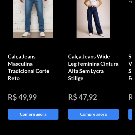
Calça Jeans
Calça Jeans Wide
Sa
Masculina
Leg Feminina Cintura
Vi
Tradicional Corte
Alta Sem Lycra
Sa
Reto
Stillge
Fe
R$ 49,99
R$ 47,92
R
Compre agora
Compre agora