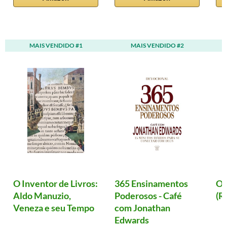
MAIS VENDIDO #1
MAIS VENDIDO #2
O Inventor de Livros:
365 Ensinamentos
Ol
Aldo Manuzio,
Poderosos - Café
(R
Veneza e seu Tempo
com Jonathan
Edwards