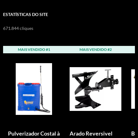
ESTATÍSTICAS DO SITE
671.844 cliques
MAIS VENDIDO #1
MAIS VENDIDO #2
Pulverizador Costal à
Arado Reversivel
Bi