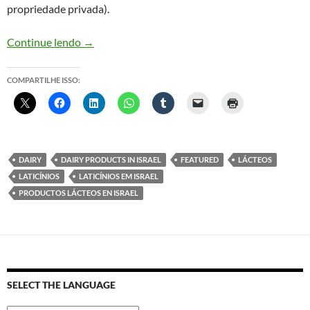
propriedade privada).
Produção média anual de laticínios por vaca em 
Continue lendo
→
COMPARTILHE ISSO:
DAIRY
DAIRY PRODUCTS IN ISRAEL
FEATURED
LÁCTEOS
LATICÍNIOS
LATICÍNIOS EM ISRAEL
PRODUCTOS LÁCTEOS EN ISRAEL
SELECT THE LANGUAGE