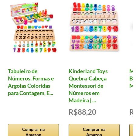
Tabuleiro de
Kinderland Toys
Ma
Números, Formas e
Quebra-Cabeça
Ba
Argolas Coloridas
Montessori de
Mu
para Contagem, E...
Números em
Madeira | ...
R$88,20
R
Comprar na
Comprar na
Amazon
Amazon