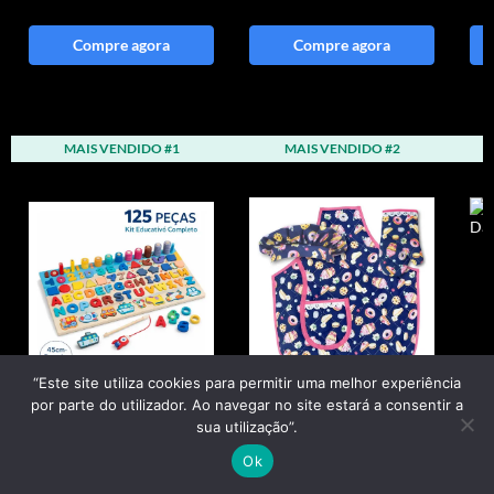
Compre agora
Compre agora
MAIS VENDIDO #1
MAIS VENDIDO #2
“Este site utiliza cookies para permitir uma melhor experiência
por parte do utilizador. Ao navegar no site estará a consentir a
sua utilização”.
Brinquedo Educativo
Kit Avental Touca E
Ro
Ok
Montessori
Luva Tricoline
In