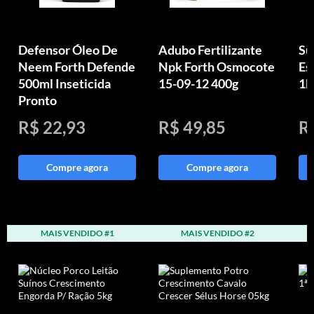
Defensor Óleo De
Adubo Fertilizante
Su
Neem Forth Defende
Npk Forth Osmocote
Es
500ml Inseticida
15-09-12 400g
1k
Pronto
R$ 22,93
R$ 49,85
R
Compre agora
Compre agora
MAIS VENDIDO #1
MAIS VENDIDO #2