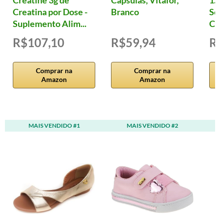
Creatine 3g de
Cápsulas, Vitafor,
1.
Creatina por Dose -
Branco
Se
Suplemento Alim...
Cá
R$107,10
R$59,94
R
Comprar na
Comprar na
Amazon
Amazon
MAIS VENDIDO #1
MAIS VENDIDO #2