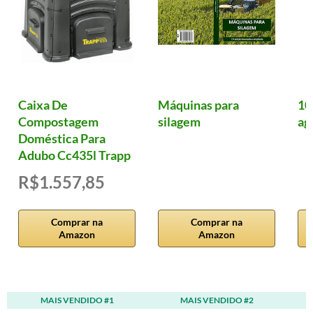
Caixa De
Máquinas para
10
Compostagem
silagem
ag
Doméstica Para
Adubo Cc435l Trapp
R$1.557,85
Comprar na
Comprar na
Amazon
Amazon
MAIS VENDIDO #1
MAIS VENDIDO #2