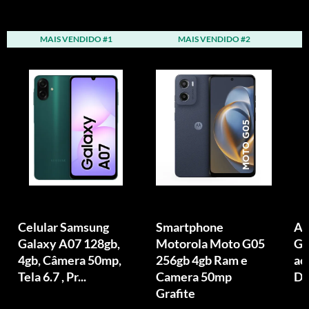
MAIS VENDIDO #1
MAIS VENDIDO #2
Celular Samsung
Smartphone
Ap
Galaxy A07 128gb,
Motorola Moto G05
GB
4gb, Câmera 50mp,
256gb 4gb Ram e
ac
Tela 6.7 , Pr...
Camera 50mp
Di
Grafite