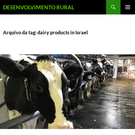
Pular
Pesquisar
DESENVOLVIMENTO RURAL
para
MENU
o
PRINCI
conteúdo
Arquivo da tag: dairy products in Israel