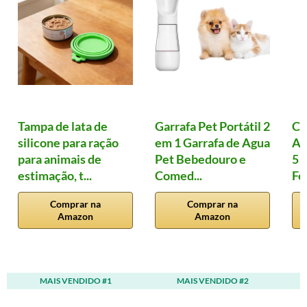
Tampa de lata de
Garrafa Pet Portátil 2
Co
silicone para ração
em 1 Garrafa de Agua
An
para animais de
Pet Bebedouro e
5 
estimação, t...
Comed...
Fe
Comprar na
Comprar na
Amazon
Amazon
MAIS VENDIDO #1
MAIS VENDIDO #2