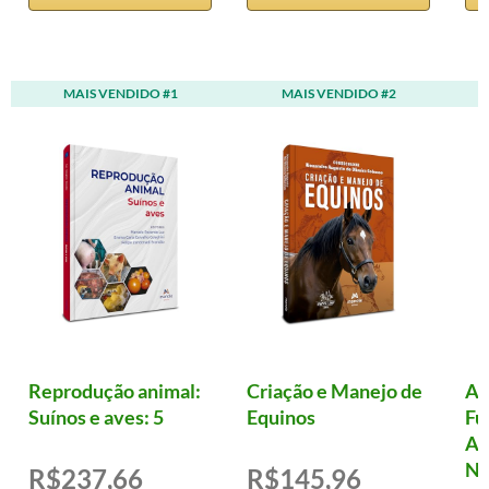
MAIS VENDIDO #1
MAIS VENDIDO #2
Reprodução animal:
Criação e Manejo de
Al
Suínos e aves: 5
Equinos
Fu
Ad
Nu
R$237,66
R$145,96