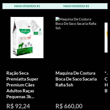
MAIS VENDIDO #1
MAIS VENDIDO #2
Ração Seca
Maquina De Costura
* 
Premiatta Super
Boca De Saco Sacaria
Ce
Premium Cães
Rafia Ssh
Há
Adultos Raças
Bo
Pequenas 3k...
R$ 92,24
R$ 660,00