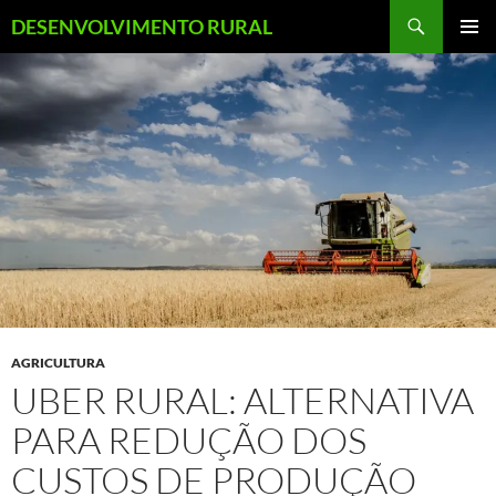
Pular
Pesquisar
DESENVOLVIMENTO RURAL
para
MENU
o
PRINCI
conteúdo
AGRICULTURA
UBER RURAL: ALTERNATIVA
PARA REDUÇÃO DOS
CUSTOS DE PRODUÇÃO