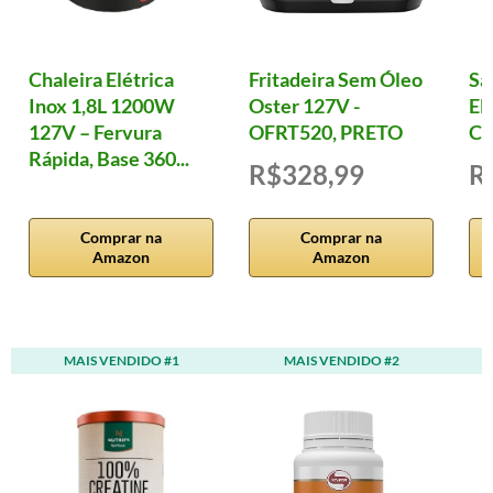
Chaleira Elétrica
Fritadeira Sem Óleo
Sa
Inox 1,8L 1200W
Oster 127V -
El
127V – Fervura
OFRT520, PRETO
Cl
Rápida, Base 360...
R$328,99
R
Comprar na
Comprar na
Amazon
Amazon
MAIS VENDIDO #1
MAIS VENDIDO #2