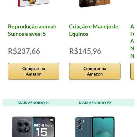
Reprodução animal:
Criação e Manejo de
Al
Suínos e aves: 5
Equinos
Fu
Ad
Nu
R$237,66
R$145,96
Nu
Comprar na
Comprar na
Amazon
Amazon
MAIS VENDIDO #1
MAIS VENDIDO #2