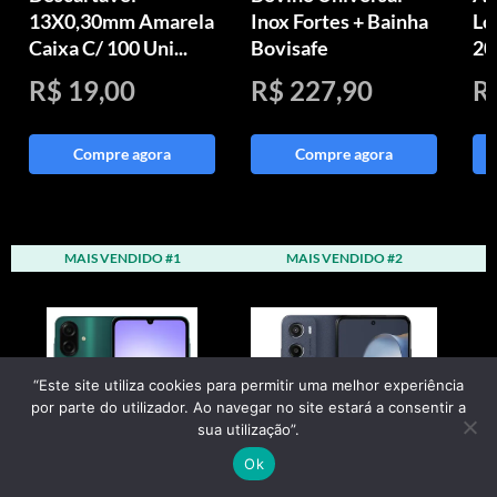
13X0,30mm Amarela
Inox Fortes + Bainha
Lo
Caixa C/ 100 Uni...
Bovisafe
20
R$ 19,00
R$ 227,90
R
Compre agora
Compre agora
MAIS VENDIDO #1
MAIS VENDIDO #2
“Este site utiliza cookies para permitir uma melhor experiência
por parte do utilizador. Ao navegar no site estará a consentir a
sua utilização”.
Ok