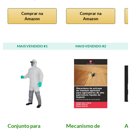
Comprar na
Comprar na
Amazon
Amazon
MAIS VENDIDO #1
MAIS VENDIDO #2
Conjunto para
Mecanismo de
Ag