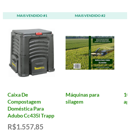
MAIS VENDIDO #1
MAIS VENDIDO #2
Caixa De
Máquinas para
10
Compostagem
silagem
ag
Doméstica Para
Adubo Cc435l Trapp
R$1.557,85