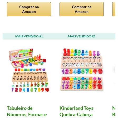
Comprar na
Comprar na
Amazon
Amazon
MAIS VENDIDO #1
MAIS VENDIDO #2
Tabuleiro de
Kinderland Toys
Ma
Números, Formas e
Quebra-Cabeça
Ba