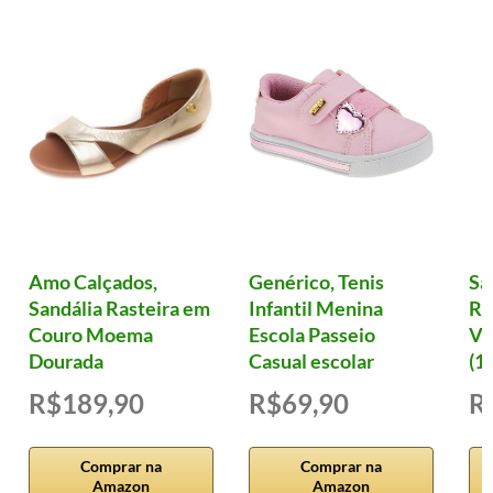
Amo Calçados,
Genérico, Tenis
Sa
Sandália Rasteira em
Infantil Menina
Ro
Couro Moema
Escola Passeio
Vi
Dourada
Casual escolar
(12
R$189,90
R$69,90
R
Comprar na
Comprar na
Amazon
Amazon