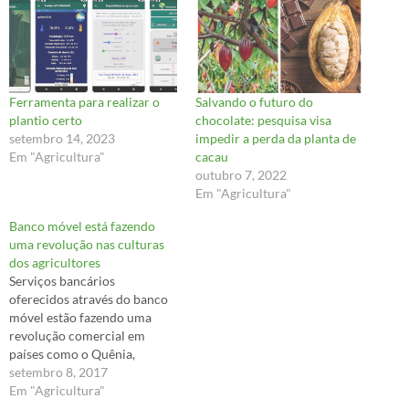
Ferramenta para realizar o
Salvando o futuro do
plantio certo
chocolate: pesquisa visa
setembro 14, 2023
impedir a perda da planta de
Em "Agricultura"
cacau
outubro 7, 2022
Em "Agricultura"
Banco móvel está fazendo
uma revolução nas culturas
dos agricultores
Serviços bancários
oferecidos através do banco
móvel estão fazendo uma
revolução comercial em
países como o Quênia,
especialmente nas áreas
setembro 8, 2017
rurais, onde a maioria dos
Em "Agricultura"
agricultores não possui uma