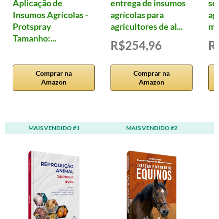
Aplicação de
entrega de insumos
se
Insumos Agrícolas -
agrícolas para
ag
Protspray
agricultores de al...
me
Tamanho:...
R$254,96
R
Comprar na
Comprar na
Amazon
Amazon
MAIS VENDIDO #1
MAIS VENDIDO #2