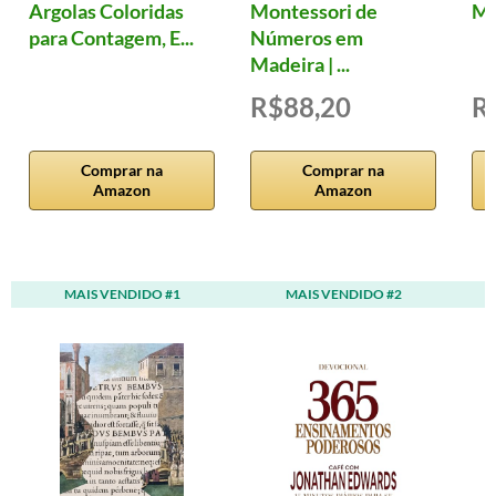
Argolas Coloridas
Montessori de
Mu
para Contagem, E...
Números em
Madeira | ...
R$88,20
R
Comprar na
Comprar na
Amazon
Amazon
MAIS VENDIDO #1
MAIS VENDIDO #2