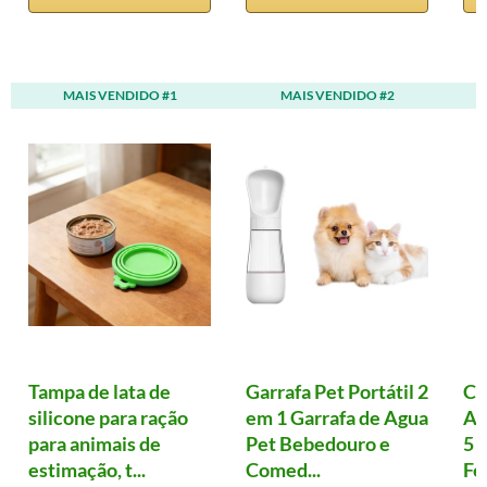
MAIS VENDIDO #1
MAIS VENDIDO #2
Tampa de lata de
Garrafa Pet Portátil 2
Co
silicone para ração
em 1 Garrafa de Agua
An
para animais de
Pet Bebedouro e
5 
estimação, t...
Comed...
Fe