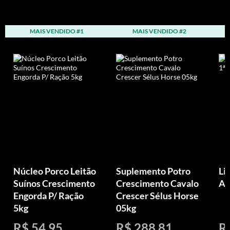
MAIS VENDIDO #1
MAIS VENDIDO #2
Núcleo Porco Leitão
Suplemento Potro
Li
Suínos Crescimento
Crescimento Cavalo
An
Engorda P/ Ração
Crescer Sélus Horse
5kg
05kg
R$ 54,95
R$ 288,81
R