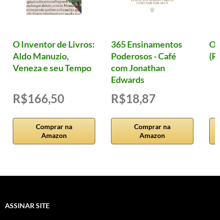
O Inventor de Livros:
365 Ensinamentos
Ol
Aldo Manuzio,
Poderosos - Café
(R
Veneza e seu Tempo
com Jonathan
Edwards
R$166,50
R$18,87
Comprar na
Comprar na
Amazon
Amazon
ASSINAR SITE