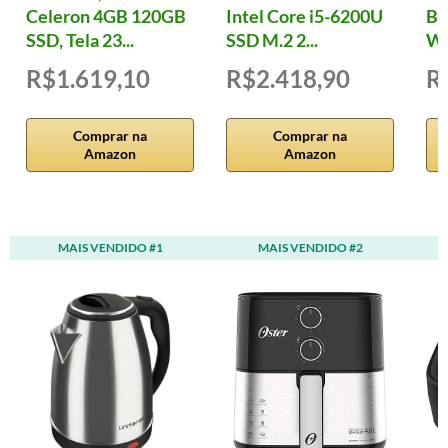
Celeron 4GB 120GB
Intel Core i5-6200U
B7
SSD, Tela 23...
SSD M.2 2...
W
R$1.619,10
R$2.418,90
R
Comprar na
Comprar na
Amazon
Amazon
MAIS VENDIDO #1
MAIS VENDIDO #2