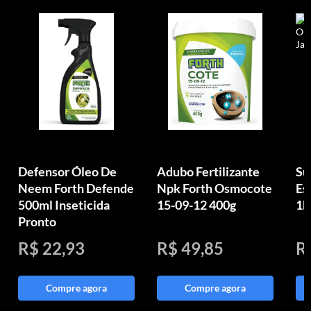
Defensor Óleo De
Adubo Fertilizante
Su
Neem Forth Defende
Npk Forth Osmocote
Es
500ml Inseticida
15-09-12 400g
1k
Pronto
R$ 22,93
R$ 49,85
R
Compre agora
Compre agora