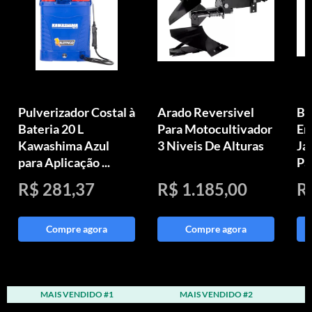
Pulverizador Costal à
Arado Reversivel
Bi
Bateria 20 L
Para Motocultivador
Em
Kawashima Azul
3 Niveis De Alturas
Ja
para Aplicação ...
Pa
R$ 281,37
R$ 1.185,00
R
Compre agora
Compre agora
MAIS VENDIDO #1
MAIS VENDIDO #2