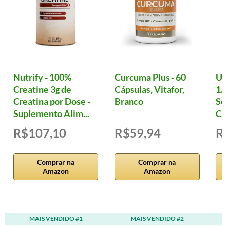
Nutrify - 100%
Curcuma Plus - 60
Ul
Creatine 3g de
Cápsulas, Vitafor,
1.
Creatina por Dose -
Branco
Se
Suplemento Alim...
Cá
R$107,10
R$59,94
R
Comprar na
Comprar na
Amazon
Amazon
MAIS VENDIDO #1
MAIS VENDIDO #2