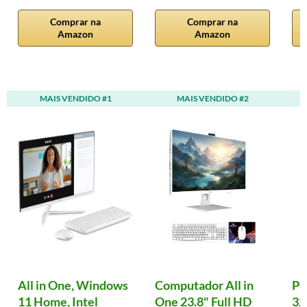
Comprar na
Comprar na
Amazon
Amazon
MAIS VENDIDO #1
MAIS VENDIDO #2
All in One, Windows
Computador All in
PC
11 Home, Intel
One 23.8" Full HD
32