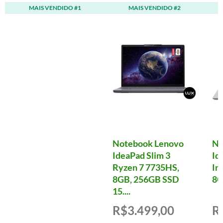
MAIS VENDIDO #1
MAIS VENDIDO #2
Notebook Lenovo
No
IdeaPad Slim 3
Id
Ryzen 7 7735HS,
In
8GB, 256GB SSD
8G
15....
R$3.499,00
R