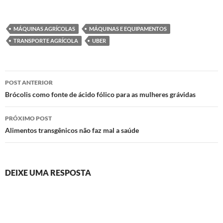
conta bancária. Agricultores
que cultivam e criam
pequenos animais fazem
MÁQUINAS AGRÍCOLAS
MÁQUINAS E EQUIPAMENTOS
parte de um grupo de
TRANSPORTE AGRÍCOLA
UBER
autoajuda e, através de
serviços do…
Navegação
POST ANTERIOR
de
Brócolis como fonte de ácido fólico para as mulheres grávidas
posts
PRÓXIMO POST
Alimentos transgênicos não faz mal a saúde
DEIXE UMA RESPOSTA