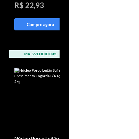
R$ 22,93
R$ 49,85
Compre agora
Compre agora
MAIS VENDIDO #1
MAIS VENDIDO #2
Núcleo Porco Leitão
Suplemento Potro