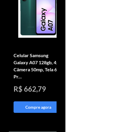
Celular Samsung
Smartphone Motorola
Galaxy A07 128gb, 4gb,
Moto G05 256gb 4gb
Câmera 50mp, Tela 6.7 ,
Ram e Camera 50mp
Pr...
Grafite
R$ 662,79
R$ 618,33
Compre agora
Compre agora