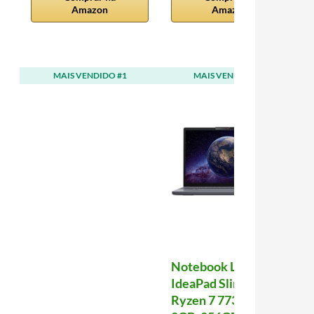
Amazon
Amazon
MAIS VENDIDO #1
MAIS VENDIDO #2
Notebook Lenovo
IdeaPad Slim 3
Ryzen 7 7735HS,