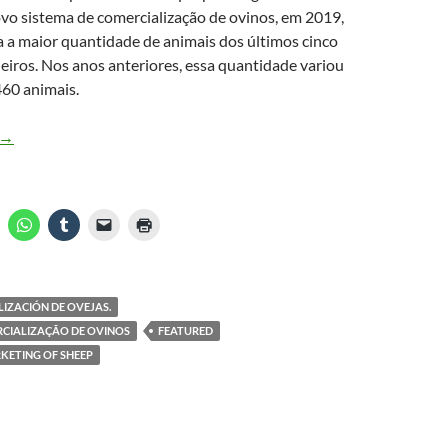
ovo sistema de comercialização de ovinos, em 2019,
 a maior quantidade de animais dos últimos cinco
eiros. Nos anos anteriores, essa quantidade variou
MAIS VENDIDO #3
460 animais.
Inovação na criação aumenta a comercialização de ovinos em larga
→
LIZACIÓN DE OVEJAS.
RCIALIZAÇÃO DE OVINOS
FEATURED
Substrato Terra
KETING OF SHEEP
Especial Orquídeas 1kg
Forth Jardim