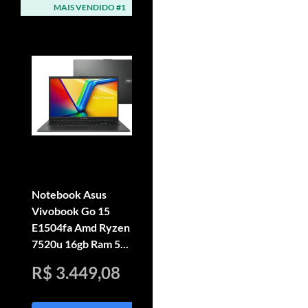
MAIS VENDIDO #1
MAIS VENDIDO #2
Notebook Asus
Computador Completo
Vivobook Go 15
Intel Core I3, 8gb Ram,
E1504fa Amd Ryzen 5
Ssd 240gb, Monitor
7520u 16gb Ram 5...
Le...
R$ 3.449,08
R$ 999,99