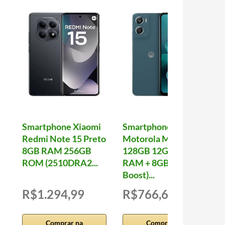
Smartphone Xiaomi
Smartphone
Redmi Note 15 Preto
Motorola Moto g06-
8GB RAM 256GB
128GB 12GB (4GB
ROM (2510DRA2...
RAM + 8GB Ram
Boost)...
R$1.294,99
R$766,66
Comprar na
Comprar na