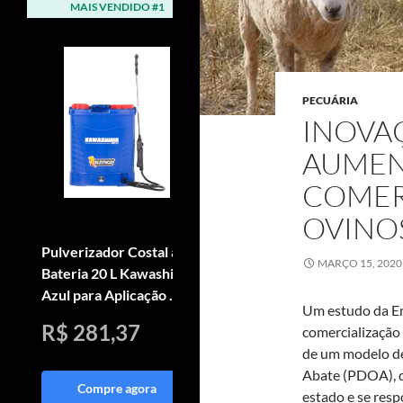
MAIS VENDIDO #1
MAIS VENDIDO #2
PECUÁRIA
INOVA
AUMEN
COMER
OVINO
Pulverizador Costal à
Arado Reversivel Para
MARÇO 15, 2020
Bateria 20 L Kawashima
Motocultivador 3
Azul para Aplicação ...
Niveis De Alturas
Um estudo da E
R$ 281,37
R$ 1.185,00
comercialização
de um modelo d
Abate (PDOA), q
Compre agora
Compre agora
estado e se resp