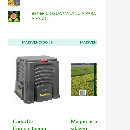
BENEFÍCIOS DA MALANCIA PARA
A SAÚDE
 escala
MAIS VENDIDO #1
MAIS VENDIDO #2
Caixa De
Máquinas para
Compostagem
silagem