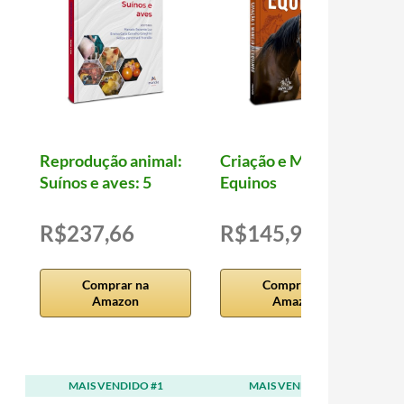
Reprodução animal:
Criação e Manejo de
Suínos e aves: 5
Equinos
R$237,66
R$145,96
Comprar na
Comprar na
Amazon
Amazon
MAIS VENDIDO #1
MAIS VENDIDO #2