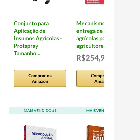
Conjunto para
Mecanismo de
Aplicação de
entrega de insumos
Insumos Agrícolas -
agrícolas para
Protspray
agricultores de al...
Tamanho:...
R$254,96
Comprar na
Comprar na
Amazon
Amazon
MAIS VENDIDO #1
MAIS VENDIDO #2