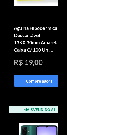
Agulha Hipodérmica
Aplicador De Sêmen
Descartável
Bovino Universal Inox
13X0,30mm Amarela
Fortes + Bainha
Caixa C/ 100 Uni...
Bovisafe
R$ 19,00
R$ 227,90
Compre agora
Compre agora
MAIS VENDIDO #1
MAIS VENDIDO #2