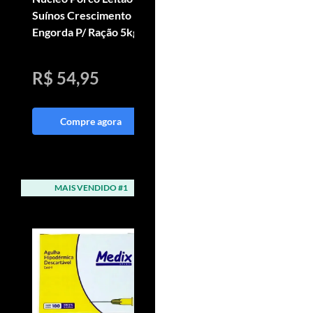
Suínos Crescimento
Crescimento Cavalo
Engorda P/ Ração 5kg
Crescer Sélus Horse
05kg
R$ 54,95
R$ 288,81
Compre agora
Compre agora
MAIS VENDIDO #1
MAIS VENDIDO #2