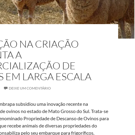
MAIS VENDIDO #3
ÇÃO NA CRIAÇÃO
TA A
CIALIZAÇÃO DE
S EM LARGA ESCALA
Bico De Pulverização
DEIXE UM COMENTÁRIO
Em Latão Para Jardim,
Ajustável Para
mbrapa subsidiou uma inovação recente na
R$ 21,70
 de ovinos no estado de Mato Grosso do Sul. Trata-se
enominado Propriedade de Descanso de Ovinos para
ue recebe animais de diversas propriedades do
Compre agora
onsabiliza pelo seu embarque para frigoríficos.