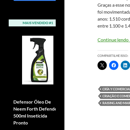
Graças a esse n
foi movimentada
anos: 1.510 cord
MAIS VENDIDO #1
MAIS VENDIDO #2
entre 1.100 e 1.
Continue lendo
COMPARTILHE ISSO:
CRÍA Y COMERCIA
CRIAÇÃO E COME
Defensor Óleo De
Adubo Fertilizante Npk
RAISING AND MAR
Neem Forth Defende
Forth Osmocote 15-09-
500ml Inseticida
12 400g
Pronto