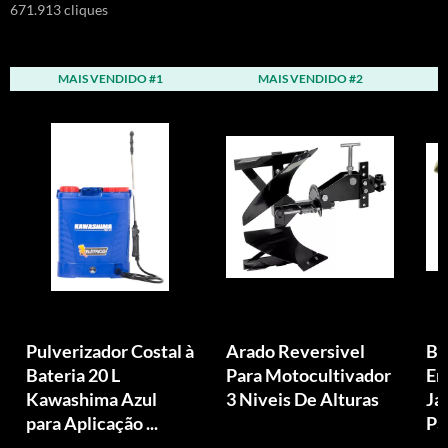
671.913 cliques
MAIS VENDIDO #1
MAIS VENDIDO #2
Pulverizador Costal à
Arado Reversivel
Bi
Bateria 20 L
Para Motocultivador
Em
Kawashima Azul
3 Niveis De Alturas
Ja
para Aplicação ...
Pa