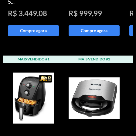
5...
R$ 3.449,08
R$ 999,99
R
Compre agora
Compre agora
MAIS VENDIDO #1
MAIS VENDIDO #2