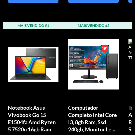
MAIS VENDIDO #1
MAIS VENDIDO #2
Notebook Asus
Computador
Ta
Vivobook Go 15
Completo Intel Core
An
E1504fa Amd Ryzen
I3, 8gb Ram, Ssd
Ra
5 7520u 16gb Ram
240gb, Monitor Le...
Su