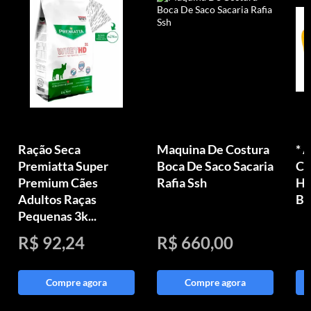
Ração Seca
Maquina De Costura
* 
Premiatta Super
Boca De Saco Sacaria
Ce
Premium Cães
Rafia Ssh
Há
Adultos Raças
Bo
Pequenas 3k...
R$ 92,24
R$ 660,00
Compre agora
Compre agora