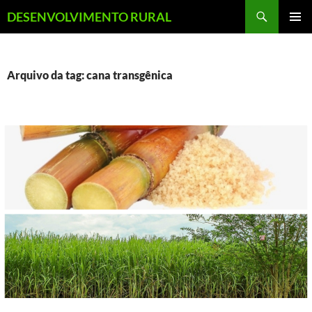
Pular
Pesquisar
DESENVOLVIMENTO RURAL
para
MENU
o
PRINCI
conteúdo
Arquivo da tag: cana transgênica