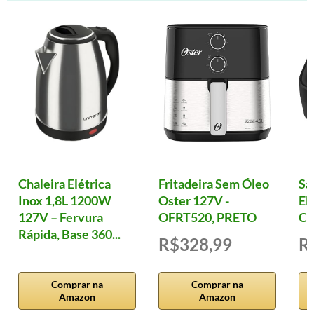
Chaleira Elétrica
Fritadeira Sem Óleo
Sa
Inox 1,8L 1200W
Oster 127V -
El
127V – Fervura
OFRT520, PRETO
Cl
Rápida, Base 360...
R$328,99
R
Comprar na
Comprar na
Amazon
Amazon