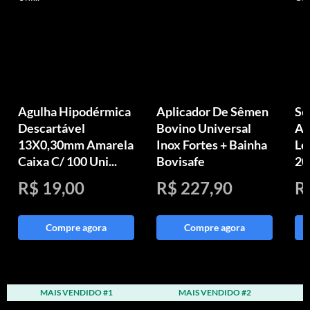
Agulha Hipodérmica
Aplicador De Sêmen
Se
Descartável
Bovino Universal
Ag
13X0,30mm Amarela
Inox Fortes + Bainha
Lo
Caixa C/ 100 Uni...
Bovisafe
20
R$ 19,00
R$ 227,90
R
Compre agora
Compre agora
MAIS VENDIDO #1
MAIS VENDIDO #2