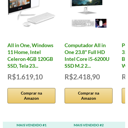
All in One, Windows
Computador All in
PC
11 Home, Intel
One 23.8" Full HD
32
Celeron 4GB 120GB
Intel Core i5-6200U
B7
SSD, Tela 23...
SSD M.2 2...
W
R$1.619,10
R$2.418,90
R
Comprar na
Comprar na
Amazon
Amazon
MAIS VENDIDO #1
MAIS VENDIDO #2