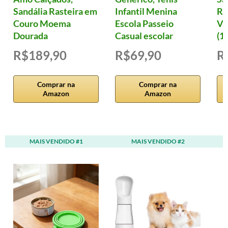
Sandália Rasteira em
Infantil Menina
Ro
Couro Moema
Escola Passeio
Vi
Dourada
Casual escolar
(12
R$189,90
R$69,90
R
Comprar na
Comprar na
Amazon
Amazon
MAIS VENDIDO #1
MAIS VENDIDO #2