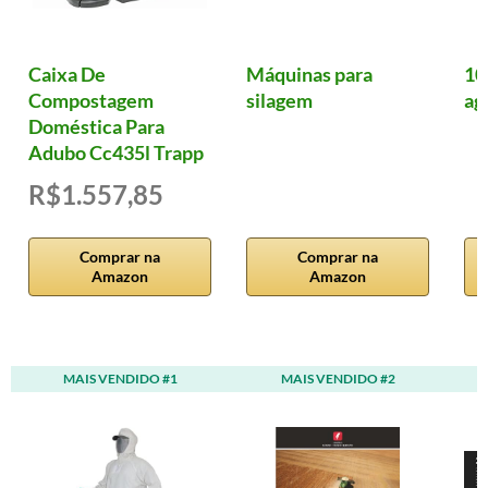
Caixa De
Máquinas para
10
Compostagem
silagem
ag
Doméstica Para
Adubo Cc435l Trapp
R$1.557,85
Comprar na
Comprar na
Amazon
Amazon
MAIS VENDIDO #1
MAIS VENDIDO #2