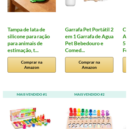
Tampa de lata de
Garrafa Pet Portátil 2
Co
silicone para ração
em 1 Garrafa de Agua
An
para animais de
Pet Bebedouro e
5 
estimação, t...
Comed...
Fe
Comprar na
Comprar na
Amazon
Amazon
MAIS VENDIDO #1
MAIS VENDIDO #2