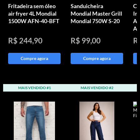
Fritadeira sem óleo
Sanduicheira
Ch
air fryer 4L Mondial
Mondial Master Grill
In
1500W AFN-40-BFT
Mondial 750W S-20
Aq
Au
R$ 244,90
R$ 99,00
R
Compre agora
Compre agora
MAIS VENDIDO #1
MAIS VENDIDO #2