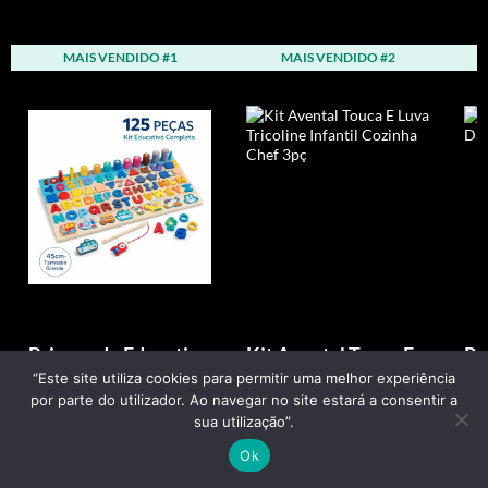
MAIS VENDIDO #1
MAIS VENDIDO #2
Brinquedo Educativo
Kit Avental Touca E
Ro
Montessori
Luva Tricoline
In
“Este site utiliza cookies para permitir uma melhor experiência
por parte do utilizador. Ao navegar no site estará a consentir a
Tabuleiro Neyfe
Infantil Cozinha Chef
De
sua utilização”.
Madeira Peças
3pç
Ok
Colo...