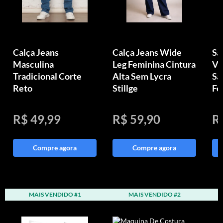
Calça Jeans
Calça Jeans Wide
Sa
Masculina
Leg Feminina Cintura
Vi
Tradicional Corte
Alta Sem Lycra
Sa
Reto
Stillge
Fe
R$ 49,99
R$ 59,90
R
Compre agora
Compre agora
MAIS VENDIDO #1
MAIS VENDIDO #2