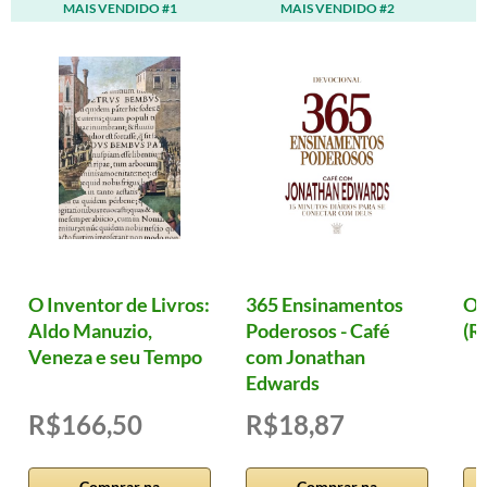
MAIS VENDIDO #1
MAIS VENDIDO #2
O Inventor de Livros:
365 Ensinamentos
Ol
Aldo Manuzio,
Poderosos - Café
(R
Veneza e seu Tempo
com Jonathan
Edwards
R$166,50
R$18,87
Comprar na
Comprar na