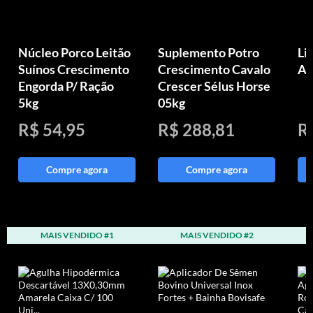
Núcleo Porco Leitão
Suplemento Potro
Li
Suínos Crescimento
Crescimento Cavalo
An
Engorda P/ Ração
Crescer Sélus Horse
5kg
05kg
R$ 54,95
R$ 288,81
R
Compre agora
Compre agora
MAIS VENDIDO #1
MAIS VENDIDO #2