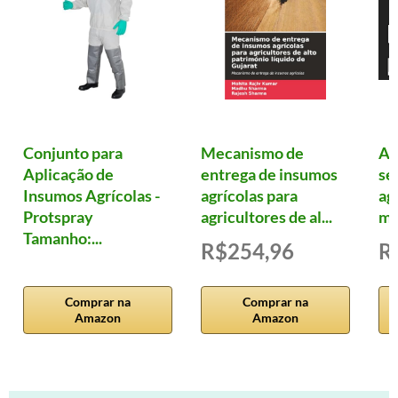
Conjunto para
Mecanismo de
Ag
Aplicação de
entrega de insumos
se
Insumos Agrícolas -
agrícolas para
ag
Protspray
agricultores de al...
me
Tamanho:...
R$254,96
R
Comprar na
Comprar na
Amazon
Amazon