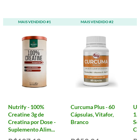
MAIS VENDIDO #1
MAIS VENDIDO #2
Nutrify - 100%
Curcuma Plus - 60
Ul
Creatine 3g de
Cápsulas, Vitafor,
1.
Creatina por Dose -
Branco
Se
Suplemento Alim...
Cá