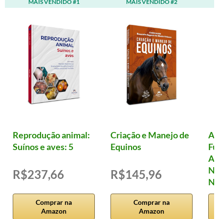
MAIS VENDIDO #1
MAIS VENDIDO #2
Reprodução animal:
Criação e Manejo de
Al
Suínos e aves: 5
Equinos
Fu
Ad
Nu
R$237,66
R$145,96
Nu
Comprar na
Comprar na
Amazon
Amazon