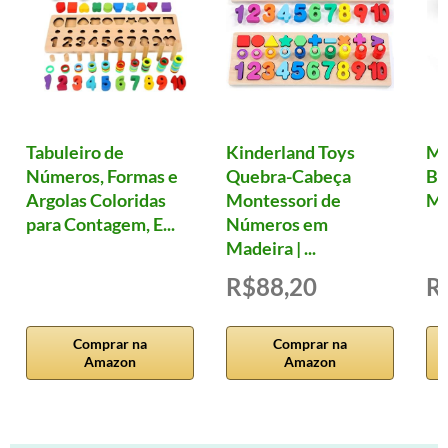
Tabuleiro de
Kinderland Toys
Ma
Números, Formas e
Quebra-Cabeça
Ba
Argolas Coloridas
Montessori de
Mu
para Contagem, E...
Números em
Madeira | ...
R$88,20
R
Comprar na
Comprar na
Amazon
Amazon