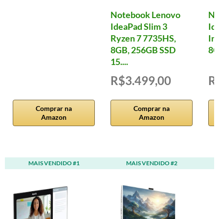
Notebook Lenovo
No
IdeaPad Slim 3
Id
Ryzen 7 7735HS,
In
8GB, 256GB SSD
8G
15....
R$3.499,00
R
Comprar na
Comprar na
Amazon
Amazon
MAIS VENDIDO #1
MAIS VENDIDO #2