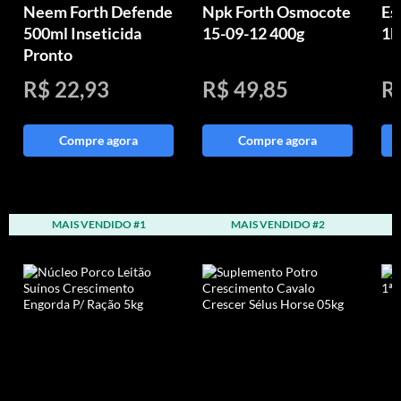
Neem Forth Defende
Npk Forth Osmocote
Es
500ml Inseticida
15-09-12 400g
1k
Pronto
R$ 22,93
R$ 49,85
R
Compre agora
Compre agora
MAIS VENDIDO #1
MAIS VENDIDO #2