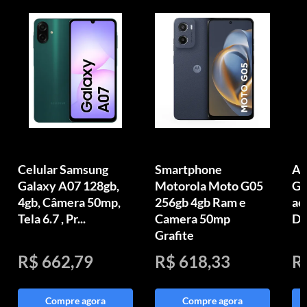
Celular Samsung
Smartphone
Ap
Galaxy A07 128gb,
Motorola Moto G05
GB
4gb, Câmera 50mp,
256gb 4gb Ram e
ac
Tela 6.7 , Pr...
Camera 50mp
Di
Grafite
R$ 662,79
R$ 618,33
R
Compre agora
Compre agora