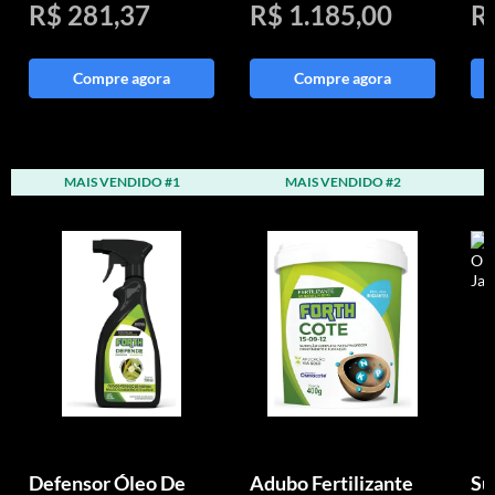
R$ 281,37
R$ 1.185,00
R
Compre agora
Compre agora
MAIS VENDIDO #1
MAIS VENDIDO #2
Defensor Óleo De
Adubo Fertilizante
Su