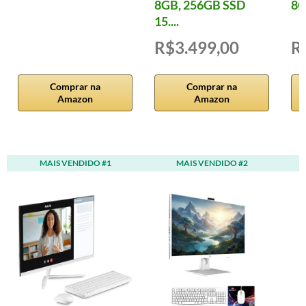
8GB, 256GB SSD
8G
15....
R$3.499,00
R
Comprar na
Comprar na
Amazon
Amazon
MAIS VENDIDO #1
MAIS VENDIDO #2