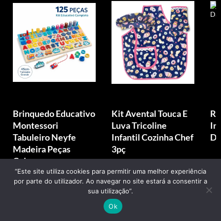
Brinquedo Educativo
Kit Avental Touca E
Ro
Montessori
Luva Tricoline
In
Tabuleiro Neyfe
Infantil Cozinha Chef
De
Madeira Peças
3pç
Colo...
“Este site utiliza cookies para permitir uma melhor experiência
R$ 149,88
R$ 62,61
R
por parte do utilizador. Ao navegar no site estará a consentir a
sua utilização”.
Ok
Compre agora
Compre agora