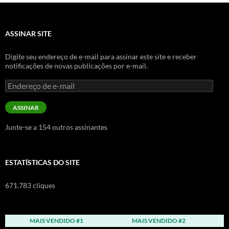
ASSINAR SITE
Digite seu endereço de e-mail para assinar este site e receber
notificações de novas publicações por e-mail.
Endereço
de
e-
ASSINAR
mail
Junte-se a 154 outros assinantes
ESTATÍSTICAS DO SITE
671.783 cliques
MAIS VENDIDO #1
MAIS VENDIDO #2