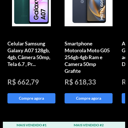
Celular Samsung
Smartphone
Ap
Galaxy A07 128gb,
Motorola Moto G05
GB
4gb, Câmera 50mp,
256gb 4gb Ram e
ac
Tela 6.7 , Pr...
Camera 50mp
Di
Grafite
R$ 662,79
R$ 618,33
R
Compre agora
Compre agora
MAIS VENDIDO #1
MAIS VENDIDO #2