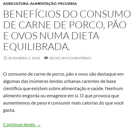
AGRICULTURA
,
ALIMENTAÇÃO
,
PECUÁRIA
BENEFÍCIOS DO CONSUMO
DE CARNE DE PORCO, PÃO
E OVOS NUMA DIETA
EQUILIBRADA.
SETEMBRO 3, 2024
DEIXE UM COMENTÁRIO
O consumo de carne de porco, pão e ovos são destaque em
algumas das inúmeras lendas urbanas carentes de base
científica que existem sobre alimentação e saúde. Nenhum
alimento engorda ou emagrece em si. O que provoca que
aumentemos de peso é consumir mais calorias do que você
gasta.
Benefícios do consumo de carne de porco, pão e 
Continue lendo
→