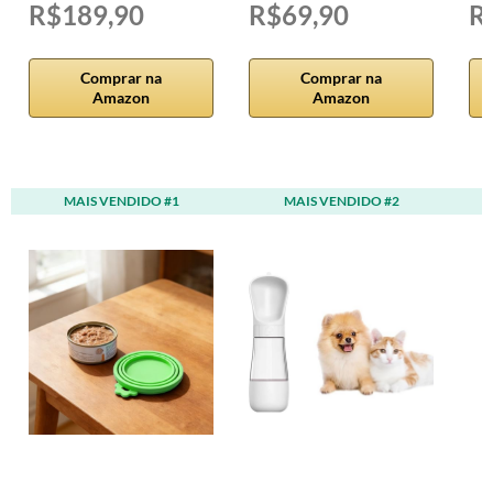
R$189,90
R$69,90
R
Comprar na
Comprar na
Amazon
Amazon
MAIS VENDIDO #1
MAIS VENDIDO #2