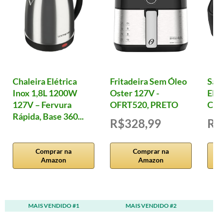
Chaleira Elétrica
Fritadeira Sem Óleo
Sa
Inox 1,8L 1200W
Oster 127V -
El
127V – Fervura
OFRT520, PRETO
Cl
Rápida, Base 360...
R$328,99
R
Comprar na
Comprar na
Amazon
Amazon
MAIS VENDIDO #1
MAIS VENDIDO #2