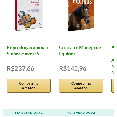
Reprodução animal:
Criação e Manejo de
Al
Suínos e aves: 5
Equinos
Fu
Ad
Nu
R$237,66
R$145,96
Nu
Comprar na
Comprar na
Amazon
Amazon
MAIS VENDIDO #1
MAIS VENDIDO #2