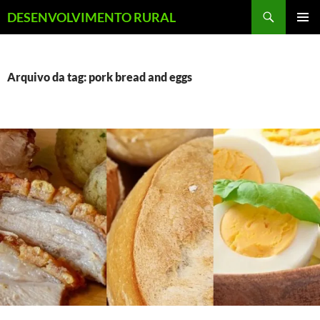
Pular
Pesquisar
DESENVOLVIMENTO RURAL
para
MENU
o
PRINCI
conteúdo
Arquivo da tag: pork bread and eggs