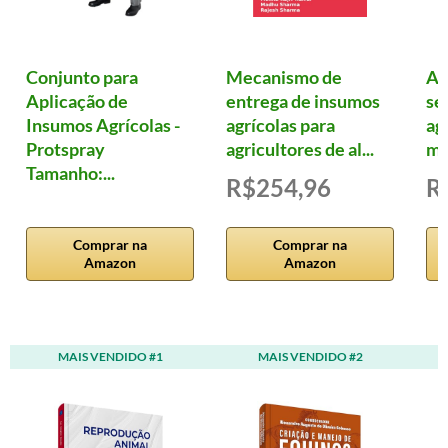
Conjunto para
Mecanismo de
Ag
Aplicação de
entrega de insumos
se
Insumos Agrícolas -
agrícolas para
ag
Protspray
agricultores de al...
me
Tamanho:...
R$254,96
R
Comprar na
Comprar na
Amazon
Amazon
MAIS VENDIDO #1
MAIS VENDIDO #2