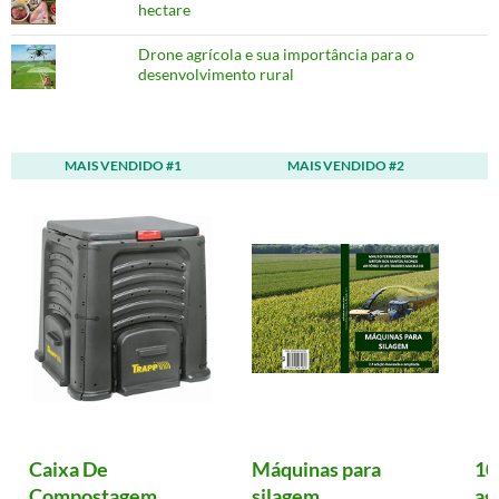
hectare
Drone agrícola e sua importância para o
desenvolvimento rural
MAIS VENDIDO #1
MAIS VENDIDO #2
Caixa De
Máquinas para
10
Compostagem
silagem
ag