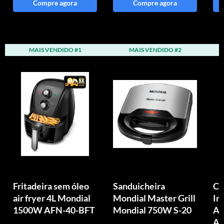
Compre agora
Compre agora
MAIS VENDIDO #1
MAIS VENDIDO #2
Fritadeira sem óleo
Sanduicheira
Ch
air fryer 4L Mondial
Mondial Master Grill
In
1500W AFN-40-BFT
Mondial 750W S-20
Aq
Au