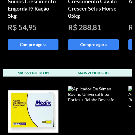
Suínos Crescimento
Crescimento Cavalo
An
Engorda P/ Ração
Crescer Sélus Horse
5kg
05kg
R$ 54,95
R$ 288,81
R
Compre agora
Compre agora
MAIS VENDIDO #1
MAIS VENDIDO #2