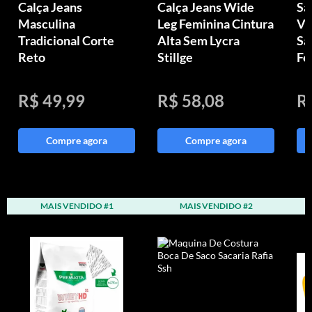
Calça Jeans
Calça Jeans Wide
Sa
Masculina
Leg Feminina Cintura
Vi
Tradicional Corte
Alta Sem Lycra
Sa
Reto
Stillge
Fe
R$ 49,99
R$ 58,08
R
Compre agora
Compre agora
MAIS VENDIDO #1
MAIS VENDIDO #2