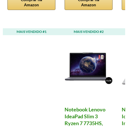
Amazon
Amazon
MAIS VENDIDO #1
MAIS VENDIDO #2
Notebook Lenovo
No
IdeaPad Slim 3
Id
Ryzen 7 7735HS,
In