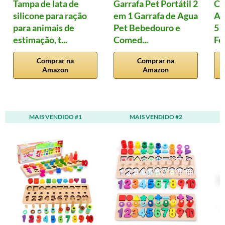
Tampa de lata de
Garrafa Pet Portátil 2
Co
silicone para ração
em 1 Garrafa de Agua
An
para animais de
Pet Bebedouro e
5 
estimação, t...
Comed...
Fe
Comprar na
Comprar na
Amazon
Amazon
MAIS VENDIDO #1
MAIS VENDIDO #2