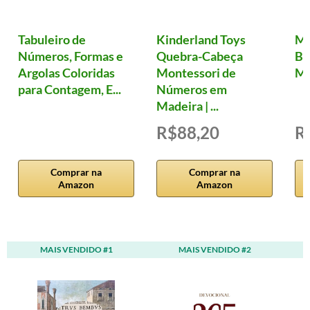
Tabuleiro de
Kinderland Toys
Ma
Números, Formas e
Quebra-Cabeça
Ba
Argolas Coloridas
Montessori de
Mu
para Contagem, E...
Números em
Madeira | ...
R$88,20
R
Comprar na
Comprar na
Amazon
Amazon
MAIS VENDIDO #1
MAIS VENDIDO #2