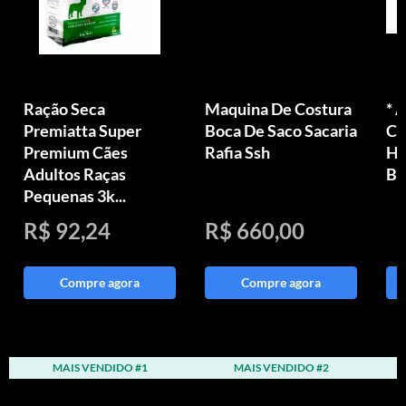
Ração Seca
Maquina De Costura
* 
Premiatta Super
Boca De Saco Sacaria
Ce
Premium Cães
Rafia Ssh
Há
Adultos Raças
Bo
Pequenas 3k...
R$ 92,24
R$ 660,00
Compre agora
Compre agora
MAIS VENDIDO #1
MAIS VENDIDO #2