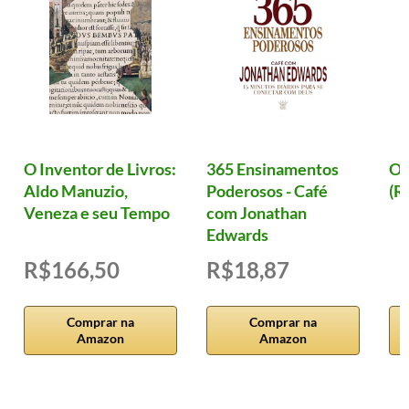
O Inventor de Livros:
365 Ensinamentos
Ol
Aldo Manuzio,
Poderosos - Café
(R
Veneza e seu Tempo
com Jonathan
Edwards
R$166,50
R$18,87
Comprar na
Comprar na
Amazon
Amazon