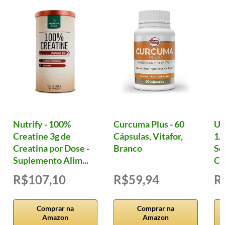
Nutrify - 100%
Curcuma Plus - 60
Ul
Creatine 3g de
Cápsulas, Vitafor,
1.
Creatina por Dose -
Branco
Se
Suplemento Alim...
Cá
R$107,10
R$59,94
R
Comprar na
Comprar na
Amazon
Amazon