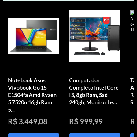
Notebook Asus
Computador
Ta
Vivobook Go 15
Completo Intel Core
An
E1504fa Amd Ryzen
I3, 8gb Ram, Ssd
Ra
5 7520u 16gb Ram
240gb, Monitor Le...
Su
5...
R$ 3.449,08
R$ 999,99
R