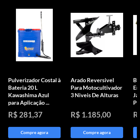
Pulverizador Costal à
Arado Reversivel
Bi
Bateria 20 L
Para Motocultivador
Em
Kawashima Azul
3 Niveis De Alturas
Ja
para Aplicação ...
Pa
R$ 281,37
R$ 1.185,00
R
Compre agora
Compre agora