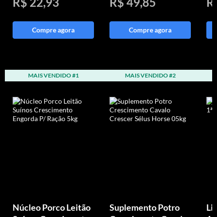
R$ 22,93
R$ 49,85
R
Compre agora
Compre agora
MAIS VENDIDO #1
MAIS VENDIDO #2
Núcleo Porco Leitão
Suplemento Potro
Li