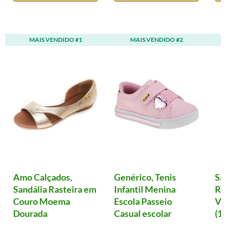
MAIS VENDIDO #1
MAIS VENDIDO #2
Amo Calçados,
Genérico, Tenis
Sa
Sandália Rasteira em
Infantil Menina
Ro
Couro Moema
Escola Passeio
Vi
Dourada
Casual escolar
(12