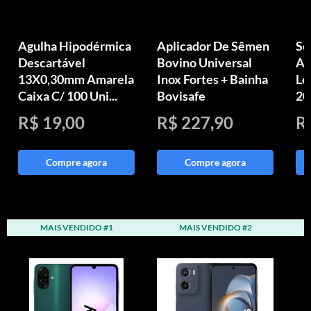
Agulha Hipodérmica
Aplicador De Sêmen
Se
Descartável
Bovino Universal
Ag
13X0,30mm Amarela
Inox Fortes + Bainha
Lo
Caixa C/ 100 Uni...
Bovisafe
20
R$ 19,00
R$ 227,90
R
Compre agora
Compre agora
MAIS VENDIDO #1
MAIS VENDIDO #2