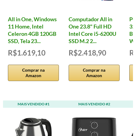
All in One, Windows
Computador All in
PC
11 Home, Intel
One 23.8" Full HD
32
Celeron 4GB 120GB
Intel Core i5-6200U
B7
SSD, Tela 23...
SSD M.2 2...
W
R$1.619,10
R$2.418,90
R
Comprar na
Comprar na
Amazon
Amazon
MAIS VENDIDO #1
MAIS VENDIDO #2