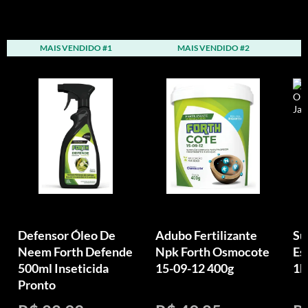
MAIS VENDIDO #1
MAIS VENDIDO #2
Defensor Óleo De
Adubo Fertilizante
Su
Neem Forth Defende
Npk Forth Osmocote
Es
500ml Inseticida
15-09-12 400g
1k
Pronto