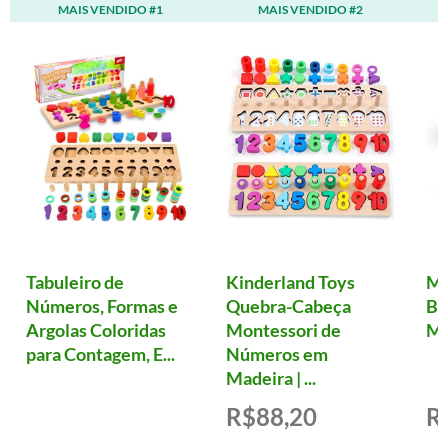
MAIS VENDIDO #1
MAIS VENDIDO #2
Tabuleiro de
Kinderland Toys
Ma
Números, Formas e
Quebra-Cabeça
Ba
Argolas Coloridas
Montessori de
Mu
para Contagem, E...
Números em
Madeira | ...
R$88,20
R