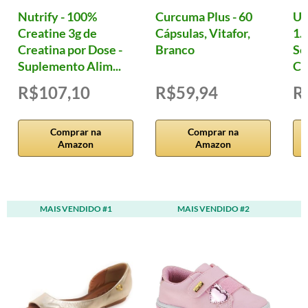
Nutrify - 100%
Curcuma Plus - 60
Ul
Creatine 3g de
Cápsulas, Vitafor,
1.
Creatina por Dose -
Branco
Se
Suplemento Alim...
Cá
R$107,10
R$59,94
R
Comprar na
Comprar na
Amazon
Amazon
MAIS VENDIDO #1
MAIS VENDIDO #2