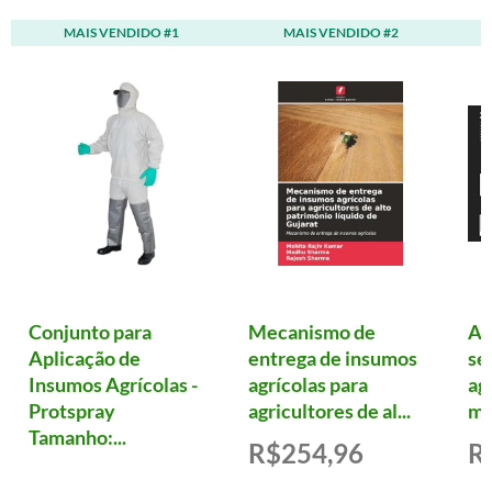
MAIS VENDIDO #1
MAIS VENDIDO #2
Conjunto para
Mecanismo de
Ag
Aplicação de
entrega de insumos
se
Insumos Agrícolas -
agrícolas para
ag
Protspray
agricultores de al...
me
Tamanho:...
R$254,96
R