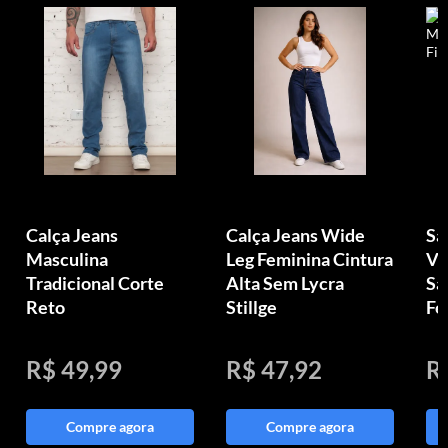
Calça Jeans
Calça Jeans Wide
Sa
Masculina
Leg Feminina Cintura
Vi
Tradicional Corte
Alta Sem Lycra
Sa
Reto
Stillge
Fe
R$ 49,99
R$ 47,92
R
Compre agora
Compre agora