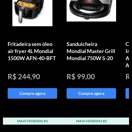
Fritadeira sem óleo
Sanduicheira
Ch
air fryer 4L Mondial
Mondial Master Grill
In
1500W AFN-40-BFT
Mondial 750W S-20
Aq
Au
R$ 244,90
R$ 99,00
R
Compre agora
Compre agora
MAIS VENDIDO #1
MAIS VENDIDO #2