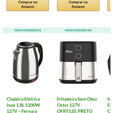
Comprar na
Comprar na
Amazon
Amazon
MAIS VENDIDO #1
MAIS VENDIDO #2
Chaleira Elétrica
Fritadeira Sem Óleo
Sa
Inox 1,8L 1200W
Oster 127V -
El
127V – Fervura
OFRT520, PRETO
Cl