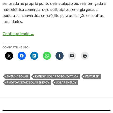
ser usada no próprio ponto de instalação ou, se interligada à
rede elétrica comercial de distribuição, a energia gerada
poderá ser convertida em crédito para utilização em outras
localidades.
Energia solar fotovoltaica para eletrificar qualq
Continue lendo
→
COMPARTILHE ISSO:
ENERGIA SOLAR
ENERGIA SOLAR FOTOVOLTAICA
FEATURED
PHOTOVOLTAIC SOLAR ENERGY
SOLAR ENERGY