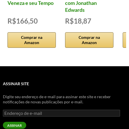
Veneza e seu Tempo
com Jonathan
Edwards
R$166,50
R$18,87
Comprar na
Comprar na
Amazon
Amazon
ASSINAR SITE
Digite seu endereço de e-mail para assinar este site e receber
notificações de novas publicações por e-mail.
Endereço
de
e-
ASSINAR
mail