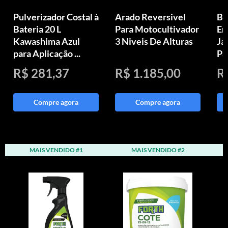
Pulverizador Costal à
Arado Reversivel
Bi
Bateria 20 L
Para Motocultivador
Em
Kawashima Azul
3 Niveis De Alturas
Ja
para Aplicação ...
Pa
R$ 281,37
R$ 1.185,00
R
Compre agora
Compre agora
MAIS VENDIDO #1
MAIS VENDIDO #2