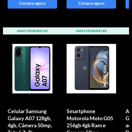
Compre agora
Compre agora
MAIS VENDIDO #1
MAIS VENDIDO #2
Celular Samsung
Smartphone
Ap
Galaxy A07 128gb,
Motorola Moto G05
GB
4gb, Câmera 50mp,
256gb 4gb Ram e
ac