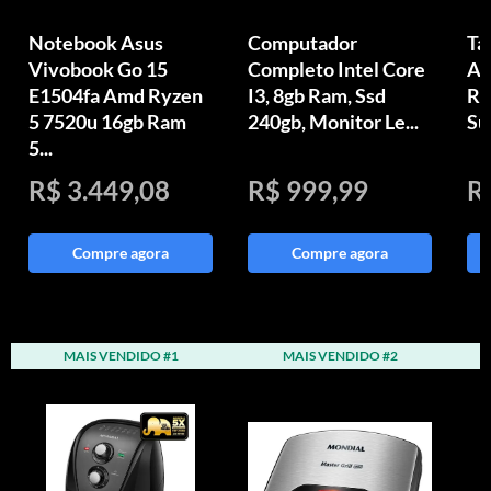
Notebook Asus
Computador
Ta
Vivobook Go 15
Completo Intel Core
An
E1504fa Amd Ryzen
I3, 8gb Ram, Ssd
Ra
5 7520u 16gb Ram
240gb, Monitor Le...
Su
5...
R$ 3.449,08
R$ 999,99
R
Compre agora
Compre agora
MAIS VENDIDO #1
MAIS VENDIDO #2