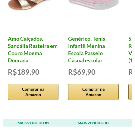
Amo Calçados,
Genérico, Tenis
Sa
Sandália Rasteira em
Infantil Menina
Ro
Couro Moema
Escola Passeio
Vi
Dourada
Casual escolar
(12
R$189,90
R$69,90
R
Comprar na
Comprar na
Amazon
Amazon
MAIS VENDIDO #1
MAIS VENDIDO #2