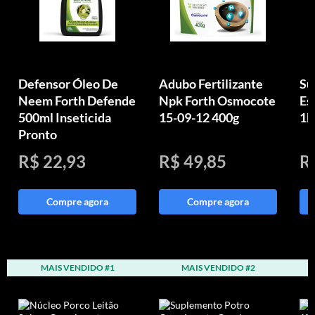
Defensor Óleo De
Adubo Fertilizante
Su
Neem Forth Defende
Npk Forth Osmocote
Es
500ml Inseticida
15-09-12 400g
1k
Pronto
R$ 22,93
R$ 49,85
R
Compre agora
Compre agora
MAIS VENDIDO #1
MAIS VENDIDO #2