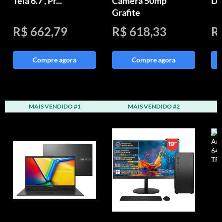
Tela 6.7 , Pr...
Camera 50mp
Di
Grafite
R$ 662,79
R$ 618,33
R
Compre agora
Compre agora
MAIS VENDIDO #1
MAIS VENDIDO #2