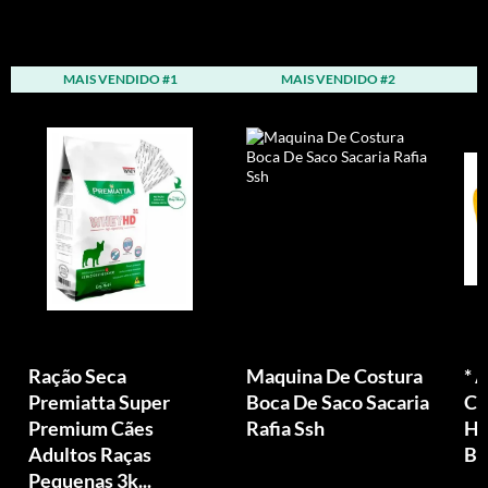
MAIS VENDIDO #1
MAIS VENDIDO #2
Ração Seca
Maquina De Costura
* 
Premiatta Super
Boca De Saco Sacaria
Ce
Premium Cães
Rafia Ssh
Há
Adultos Raças
Bo
Pequenas 3k...