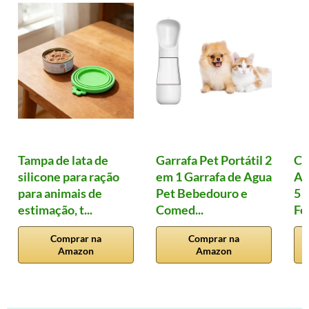
Tampa de lata de
Garrafa Pet Portátil 2
Co
silicone para ração
em 1 Garrafa de Agua
An
para animais de
Pet Bebedouro e
5 
estimação, t...
Comed...
Fe
Comprar na
Comprar na
Amazon
Amazon