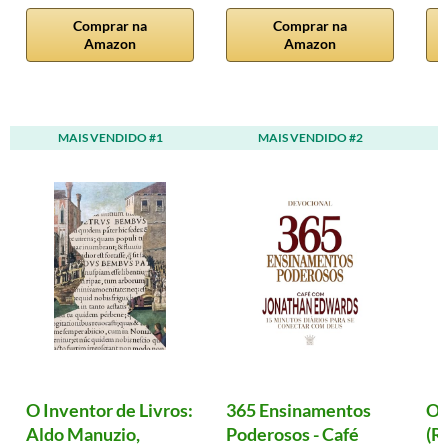
Comprar na
Comprar na
Amazon
Amazon
MAIS VENDIDO #1
MAIS VENDIDO #2
O Inventor de Livros:
365 Ensinamentos
Ol
Aldo Manuzio,
Poderosos - Café
(R