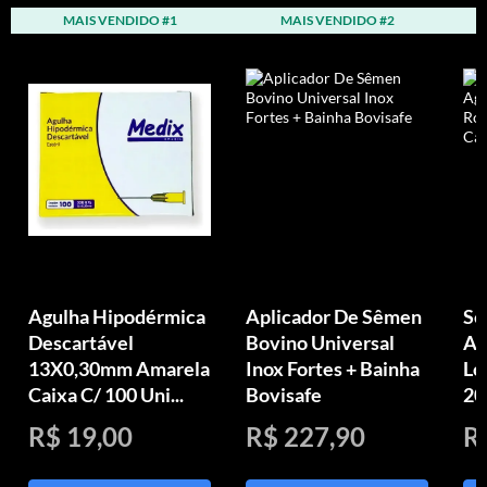
MAIS VENDIDO #1
MAIS VENDIDO #2
Agulha Hipodérmica
Aplicador De Sêmen
Se
Descartável
Bovino Universal
Ag
13X0,30mm Amarela
Inox Fortes + Bainha
Lo
Caixa C/ 100 Uni...
Bovisafe
20
R$ 19,00
R$ 227,90
R