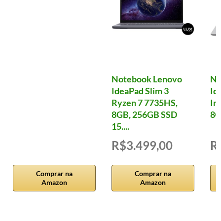
Notebook Lenovo
No
IdeaPad Slim 3
Id
Ryzen 7 7735HS,
In
8GB, 256GB SSD
8G
15....
R$3.499,00
R
Comprar na
Comprar na
Amazon
Amazon