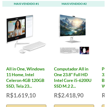
MAIS VENDIDO #1
MAIS VENDIDO #2
All in One, Windows
Computador All in
PC
11 Home, Intel
One 23.8" Full HD
32
Celeron 4GB 120GB
Intel Core i5-6200U
B7
SSD, Tela 23...
SSD M.2 2...
W
R$1.619,10
R$2.418,90
R