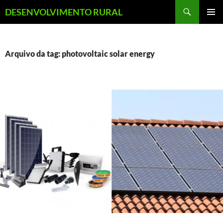
Pular
Pesquisar
DESENVOLVIMENTO RURAL
para
MENU
o
PRINCI
conteúdo
Arquivo da tag: photovoltaic solar energy