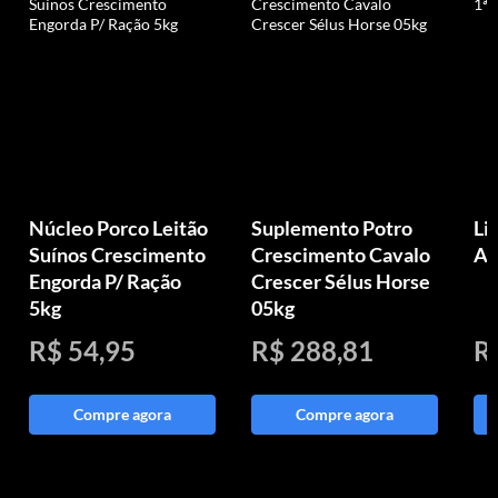
Núcleo Porco Leitão
Suplemento Potro
Li
Suínos Crescimento
Crescimento Cavalo
An
Engorda P/ Ração
Crescer Sélus Horse
5kg
05kg
R$ 54,95
R$ 288,81
R
Compre agora
Compre agora