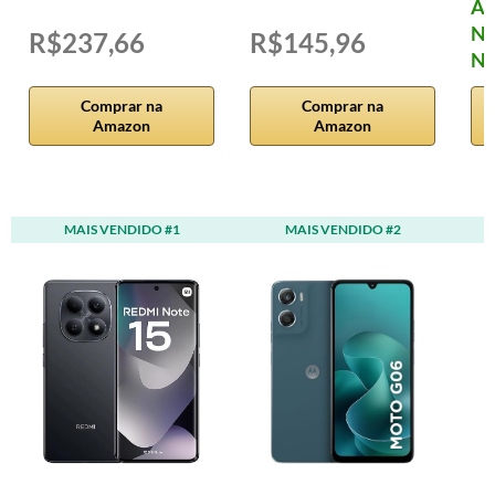
Ad
Nu
R$237,66
R$145,96
Nu
Comprar na
Comprar na
Amazon
Amazon
MAIS VENDIDO #1
MAIS VENDIDO #2