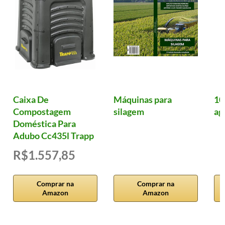
Caixa De
Máquinas para
10
Compostagem
silagem
ag
Doméstica Para
Adubo Cc435l Trapp
R$1.557,85
Comprar na
Comprar na
Amazon
Amazon