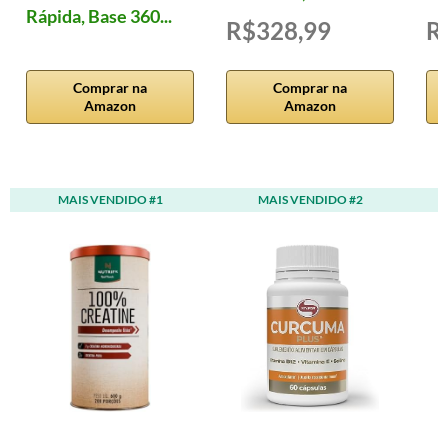
Rápida, Base 360...
R$328,99
R
Comprar na
Comprar na
Amazon
Amazon
MAIS VENDIDO #1
MAIS VENDIDO #2