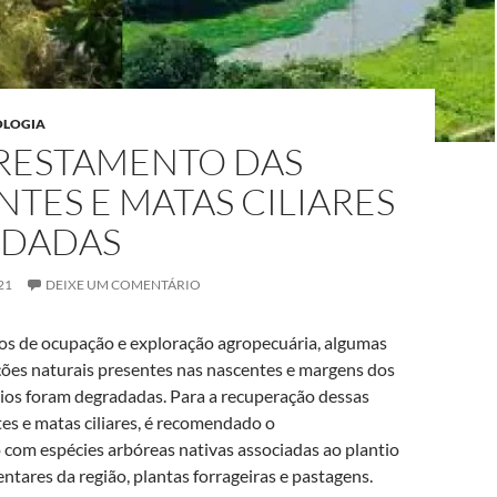
MAIS VENDIDO #3
OLOGIA
RESTAMENTO DAS
TES E MATAS CILIARES
DADAS
21
DEIXE UM COMENTÁRIO
Bico De Pulverização
Em Latão Para Jardim,
os de ocupação e exploração agropecuária, algumas
Ajustável Para
ções naturais presentes nas nascentes e margens dos
rios foram degradadas. Para a recuperação dessas
R$ 21,70
es e matas ciliares, é recomendado o
 com espécies arbóreas nativas associadas ao plantio
entares da região, plantas forrageiras e pastagens.
Compre agora