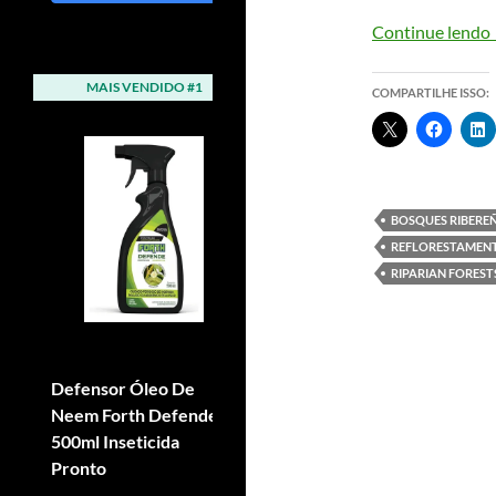
Continue lendo
MAIS VENDIDO #1
MAIS VENDIDO #2
COMPARTILHE ISSO:
BOSQUES RIBERE
REFLORESTAMEN
RIPARIAN FOREST
Defensor Óleo De
Adubo Fertilizante Npk
Neem Forth Defende
Forth Osmocote 15-09-
500ml Inseticida
12 400g
Pronto