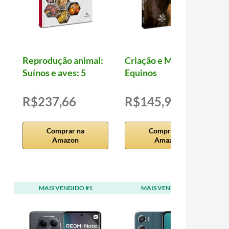
Reprodução animal:
Criação e Manejo de
Suínos e aves: 5
Equinos
R$237,66
R$145,96
Comprar na
Comprar na
Amazon
Amazon
MAIS VENDIDO #1
MAIS VENDIDO #2