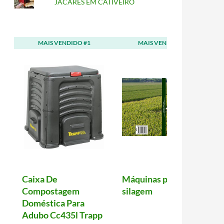
JACARÉS EM CATIVEIRO
MAIS VENDIDO #1
MAIS VENDIDO #2
Caixa De
Máquinas para
Compostagem
silagem
Doméstica Para
Adubo Cc435l Trapp