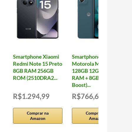
Smartphone Xiaomi
Smartphone
Redmi Note 15 Preto
Motorola Moto g06-
8GB RAM 256GB
128GB 12GB (4GB
ROM (2510DRA2...
RAM + 8GB Ram
Boost)...
R$1.294,99
R$766,66
Comprar na
Comprar na
Amazon
Amazon