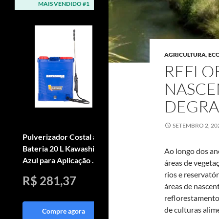
MAIS VENDIDO #1
MAIS VENDIDO #2
AGRICULTURA
,
EC
REFLO
NASCEN
DEGRA
SETEMBRO 2, 20
Pulverizador Costal à
Arado Reversivel Para
Bateria 20 L Kawashima
Motocultivador 3
Ao longo dos an
Azul para Aplicação ...
Niveis De Alturas
áreas de vegeta
rios e reservató
R$ 281,37
R$ 1.185,00
áreas de nascent
reflorestamento
de culturas alim
Compre agora
Compre agora