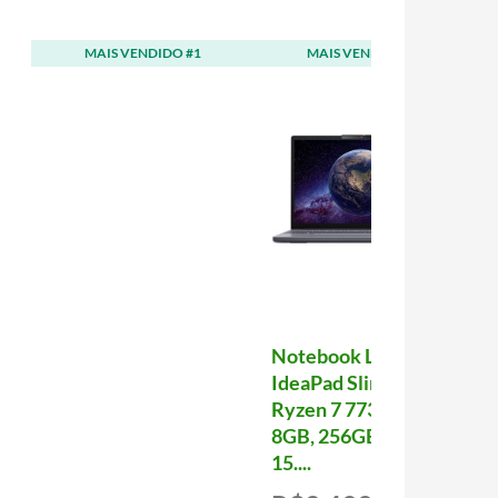
MAIS VENDIDO #1
MAIS VENDIDO #2
Notebook Lenovo
IdeaPad Slim 3
Ryzen 7 7735HS,
8GB, 256GB SSD
15....