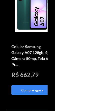
Celular Samsung
Smartphone Motorola
Galaxy A07 128gb, 4gb,
Moto G05 256gb 4gb
Câmera 50mp, Tela 6.7 ,
Ram e Camera 50mp
Pr...
Grafite
R$ 662,79
R$ 618,33
Compre agora
Compre agora