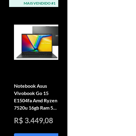
MAIS VENDIDO #1
MAIS VENDIDO #2
Notebook Asus
Computador Completo
Vivobook Go 15
Intel Core I3, 8gb Ram,
E1504fa Amd Ryzen 5
Ssd 240gb, Monitor
7520u 16gb Ram 5...
Le...
R$ 3.449,08
R$ 999,99