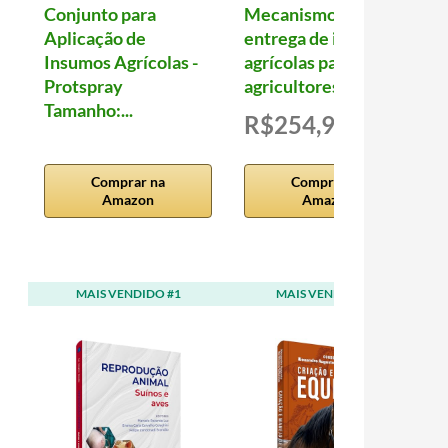
Conjunto para
Mecanismo de
Aplicação de
entrega de insumos
Insumos Agrícolas -
agrícolas para
Protspray
agricultores de al...
Tamanho:...
R$254,96
Comprar na
Comprar na
Amazon
Amazon
MAIS VENDIDO #1
MAIS VENDIDO #2