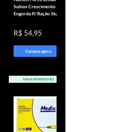
Suínos Crescimento
Crescimento Cavalo
Engorda P/ Ração 5kg
Crescer Sélus Horse
05kg
R$ 54,95
R$ 288,81
Compre agora
Compre agora
MAIS VENDIDO #1
MAIS VENDIDO #2