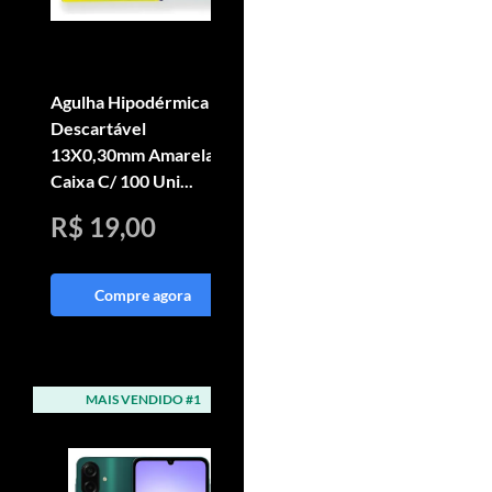
Agulha Hipodérmica
Aplicador De Sêmen
Descartável
Bovino Universal Inox
13X0,30mm Amarela
Fortes + Bainha
Caixa C/ 100 Uni...
Bovisafe
R$ 19,00
R$ 227,90
Compre agora
Compre agora
MAIS VENDIDO #1
MAIS VENDIDO #2