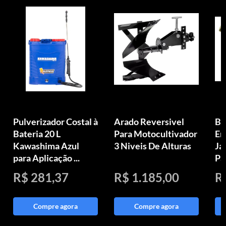
Pulverizador Costal à
Arado Reversivel
Bi
Bateria 20 L
Para Motocultivador
Em
Kawashima Azul
3 Niveis De Alturas
Ja
para Aplicação ...
Pa
R$ 281,37
R$ 1.185,00
R
Compre agora
Compre agora