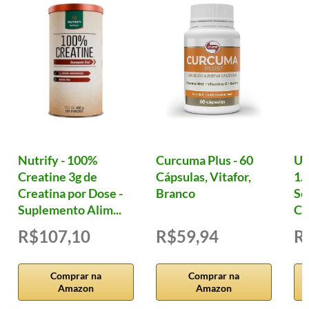
Nutrify - 100%
Curcuma Plus - 60
Ul
Creatine 3g de
Cápsulas, Vitafor,
1.
Creatina por Dose -
Branco
Se
Suplemento Alim...
Cá
R$107,10
R$59,94
R
Comprar na
Comprar na
Amazon
Amazon