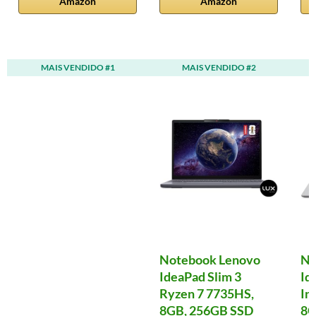
Amazon
Amazon
MAIS VENDIDO #1
MAIS VENDIDO #2
Notebook Lenovo
No
IdeaPad Slim 3
Id
Ryzen 7 7735HS,
In
8GB, 256GB SSD
8G