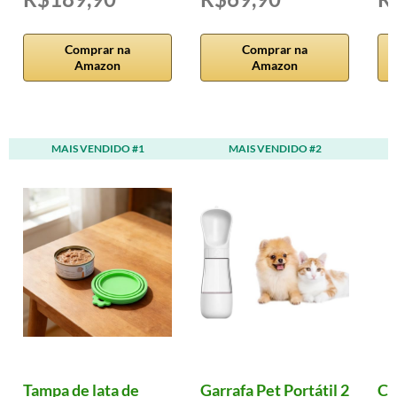
Comprar na
Comprar na
Amazon
Amazon
MAIS VENDIDO #1
MAIS VENDIDO #2
Tampa de lata de
Garrafa Pet Portátil 2
Co