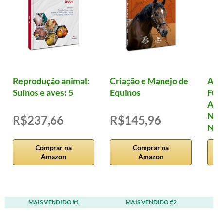
Reprodução animal:
Criação e Manejo de
Al
Suínos e aves: 5
Equinos
Fu
Ad
Nu
R$237,66
R$145,96
Nu
Comprar na
Comprar na
Amazon
Amazon
MAIS VENDIDO #1
MAIS VENDIDO #2