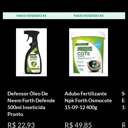
MAIS VENDIDO #1
MAIS VENDIDO #2
Defensor Óleo De
Adubo Fertilizante
Su
Neem Forth Defende
Npk Forth Osmocote
Es
500ml Inseticida
15-09-12 400g
1k
Pronto
R$ 22,93
R$ 49,85
R