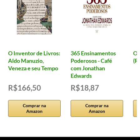
O Inventor de Livros:
365 Ensinamentos
Ol
Aldo Manuzio,
Poderosos - Café
(R
Veneza e seu Tempo
com Jonathan
Edwards
R$166,50
R$18,87
Comprar na
Comprar na
Amazon
Amazon