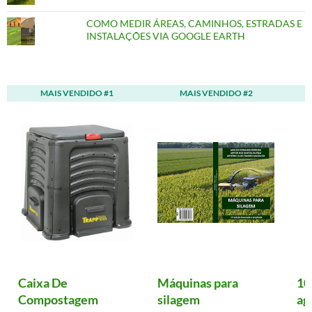
COMO MEDIR ÁREAS, CAMINHOS, ESTRADAS E
INSTALAÇÕES VIA GOOGLE EARTH
MAIS VENDIDO #1
MAIS VENDIDO #2
Caixa De
Máquinas para
10
Compostagem
silagem
ag