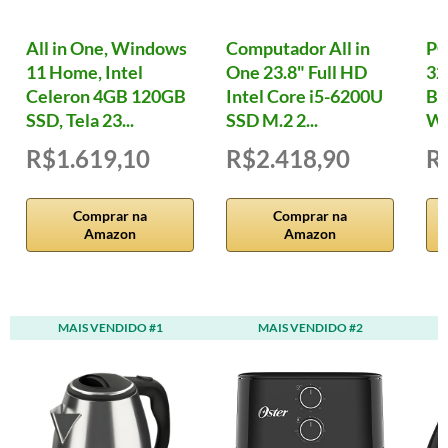
All in One, Windows
Computador All in
PC
11 Home, Intel
One 23.8" Full HD
32
Celeron 4GB 120GB
Intel Core i5-6200U
B7
SSD, Tela 23...
SSD M.2 2...
W
R$1.619,10
R$2.418,90
R
Comprar na
Comprar na
Amazon
Amazon
MAIS VENDIDO #1
MAIS VENDIDO #2