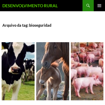
Pular
Pesquisar
DESENVOLVIMENTO RURAL
para
MENU
o
PRINCI
conteúdo
Arquivo da tag: bioseguridad