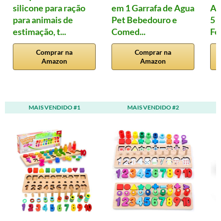
silicone para ração
em 1 Garrafa de Agua
An
para animais de
Pet Bebedouro e
5 
estimação, t...
Comed...
Fe
Comprar na
Comprar na
Amazon
Amazon
MAIS VENDIDO #1
MAIS VENDIDO #2