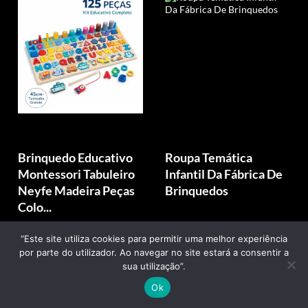
Brinquedo Educativo
Roupa Temática
Montessori Tabuleiro
Infantil Da Fábrica De
Neyfe Madeira Peças
Brinquedos
Colo...
R$ 149,88
R$ 78,90
“Este site utiliza cookies para permitir uma melhor experiência
por parte do utilizador. Ao navegar no site estará a consentir a
sua utilização”.
Compre agora
Compre agora
Ok