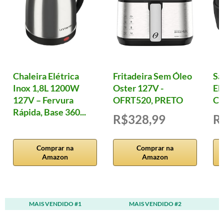
Chaleira Elétrica
Fritadeira Sem Óleo
Sa
Inox 1,8L 1200W
Oster 127V -
El
127V – Fervura
OFRT520, PRETO
Cl
Rápida, Base 360...
R$328,99
R
Comprar na
Comprar na
Amazon
Amazon
MAIS VENDIDO #1
MAIS VENDIDO #2