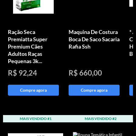
Ração Seca
Maquina De Costura
* 
Premiatta Super
Boca De Saco Sacaria
Ce
Premium Cães
Rafia Ssh
Há
Adultos Raças
Bo
Pequenas 3k...
R$ 92,24
R$ 660,00
Compre agora
Compre agora
MAIS VENDIDO #1
MAIS VENDIDO #2