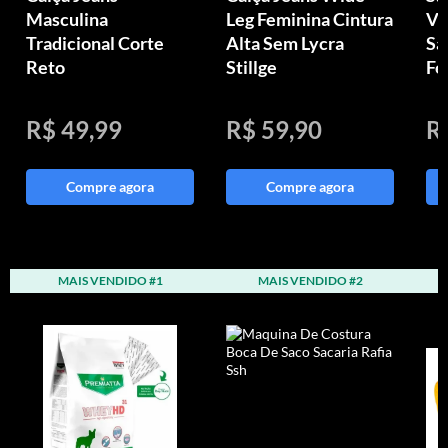
Masculina
Leg Feminina Cintura
Vi
Tradicional Corte
Alta Sem Lycra
Sa
Reto
Stillge
Fe
R$ 49,99
R$ 59,90
R
Compre agora
Compre agora
MAIS VENDIDO #1
MAIS VENDIDO #2