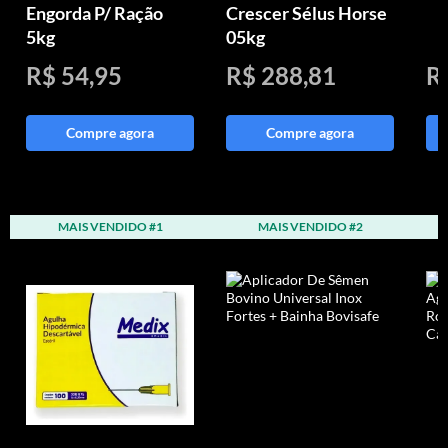
Engorda P/ Ração
Crescer Sélus Horse
5kg
05kg
R$ 54,95
R$ 288,81
R
Compre agora
Compre agora
MAIS VENDIDO #1
MAIS VENDIDO #2