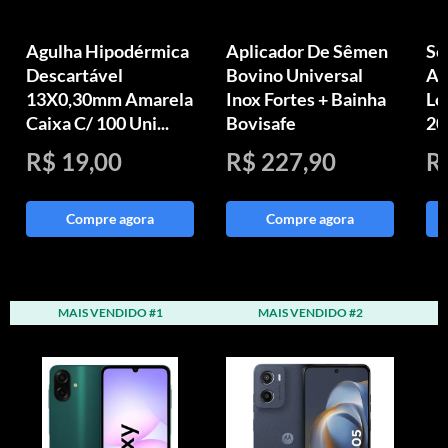
Agulha Hipodérmica
Aplicador De Sêmen
Se
Descartável
Bovino Universal
Ag
13X0,30mm Amarela
Inox Fortes + Bainha
Lo
Caixa C/ 100 Uni...
Bovisafe
20
R$ 19,00
R$ 227,90
R
Compre agora
Compre agora
MAIS VENDIDO #1
MAIS VENDIDO #2