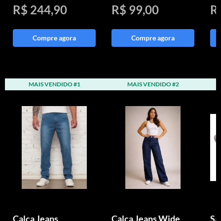
R$ 244,90
R$ 99,00
R
Compre agora
Compre agora
MAIS VENDIDO #1
MAIS VENDIDO #2
Calça Jeans
Calça Jeans Wide
Sa