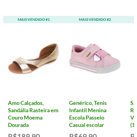
MAIS VENDIDO #1
MAIS VENDIDO #2
Amo Calçados,
Genérico, Tenis
Sa
Sandália Rasteira em
Infantil Menina
Ro
Couro Moema
Escola Passeio
Vi
Dourada
Casual escolar
(12
R$189,90
R$69,90
R