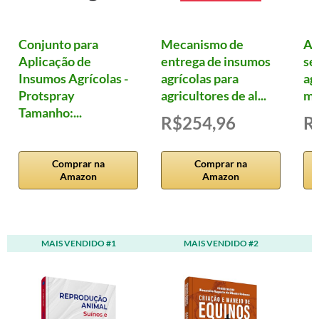
Conjunto para
Mecanismo de
Ag
Aplicação de
entrega de insumos
se
Insumos Agrícolas -
agrícolas para
ag
Protspray
agricultores de al...
me
Tamanho:...
R$254,96
R
Comprar na
Comprar na
Amazon
Amazon
MAIS VENDIDO #1
MAIS VENDIDO #2