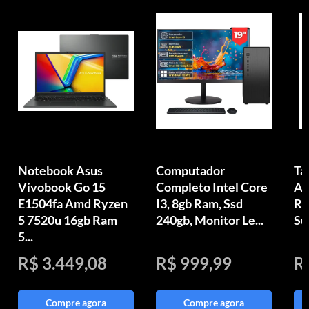
Notebook Asus
Computador
Ta
Vivobook Go 15
Completo Intel Core
An
E1504fa Amd Ryzen
I3, 8gb Ram, Ssd
Ra
5 7520u 16gb Ram
240gb, Monitor Le...
Su
5...
R$ 3.449,08
R$ 999,99
R
Compre agora
Compre agora