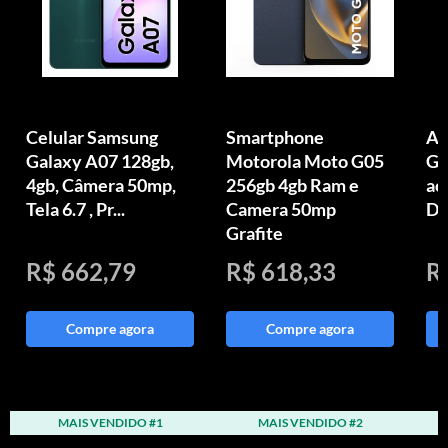
Celular Samsung
Smartphone
Ap
Galaxy A07 128gb,
Motorola Moto G05
GB
4gb, Câmera 50mp,
256gb 4gb Ram e
ac
Tela 6.7 , Pr...
Camera 50mp
Di
Grafite
R$ 662,79
R$ 618,33
R
Compre agora
Compre agora
MAIS VENDIDO #1
MAIS VENDIDO #2