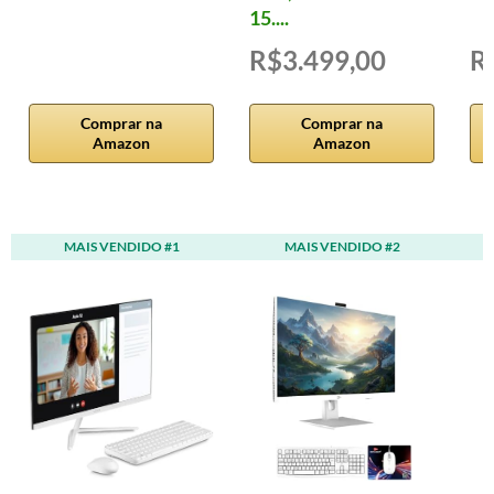
15....
R$3.499,00
R
Comprar na
Comprar na
Amazon
Amazon
MAIS VENDIDO #1
MAIS VENDIDO #2