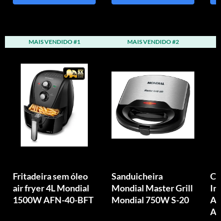
MAIS VENDIDO #1
MAIS VENDIDO #2
Fritadeira sem óleo
Sanduicheira
Ch
air fryer 4L Mondial
Mondial Master Grill
In
1500W AFN-40-BFT
Mondial 750W S-20
Aq
Au