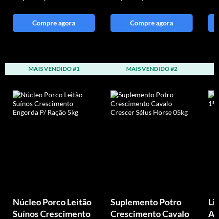
Compre agora
Compre agora
MAIS VENDIDO #1
MAIS VENDIDO #2
Núcleo Porco Leitão
Suplemento Potro
Li
Suínos Crescimento
Crescimento Cavalo
An