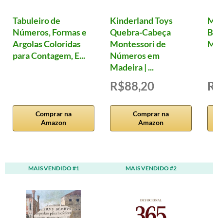
Tabuleiro de
Kinderland Toys
Ma
Números, Formas e
Quebra-Cabeça
Ba
Argolas Coloridas
Montessori de
Mu
para Contagem, E...
Números em
Madeira | ...
R$88,20
R
Comprar na
Comprar na
Amazon
Amazon
MAIS VENDIDO #1
MAIS VENDIDO #2