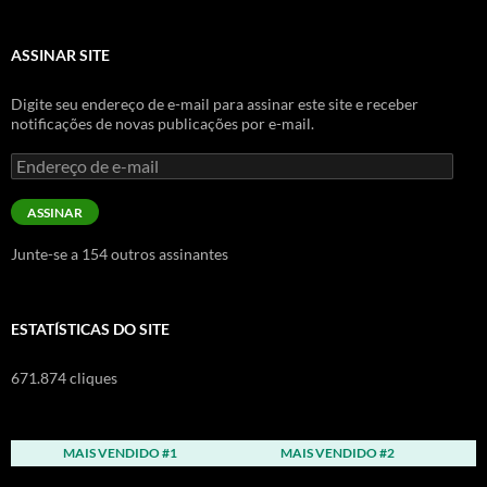
ASSINAR SITE
Digite seu endereço de e-mail para assinar este site e receber
notificações de novas publicações por e-mail.
Endereço
de
e-
ASSINAR
mail
Junte-se a 154 outros assinantes
ESTATÍSTICAS DO SITE
671.874 cliques
MAIS VENDIDO #1
MAIS VENDIDO #2