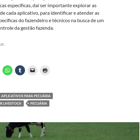
cas específicas, daí ser importante explorar as
de cada aplicativo, para identificar e atender as
ecíficas do fazendeiro e técnicos na busca de um
MAIS VENDIDO #3
ontrole da gestão fazenda.
APLICATIVOS PARA PECUÁRIA E GESTÃO DA FAZENDA
→
APLICATIVOS PARA PECUÁRIA
R LIVESTOCK
PECUÁRIA
Substrato Terra
Especial Orquídeas 1kg
Forth Jardim