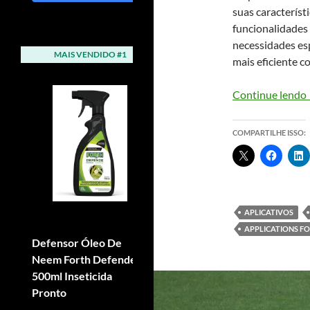
suas característi
funcionalidades 
necessidades esp
MAIS VENDIDO #1
MAIS VENDIDO #2
mais eficiente c
Continue lendo
COMPARTILHE ISSO:
APLICATIVOS
APPLICATIONS FO
Defensor Óleo De
Adubo Fertilizante Npk
Neem Forth Defende
Forth Osmocote 15-09-
500ml Inseticida
12 400g
Pronto