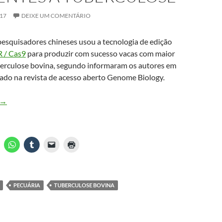
1ª Ed 2019
017
DEIXE UM COMENTÁRIO
esquisadores chineses usou a tecnologia de edição
R$ 119,90
 / Cas9
para produzir com sucesso vacas com maior
uberculose bovina, segundo informaram os autores em
cado na revista de acesso aberto Genome Biology.
Compre agora
Tuberculose bovina: Cientistas chineses desenvolvem vacas resist
→
MAIS VENDIDO #3
MAIS VENDIDO #4
PECUÁRIA
TUBERCULOSE BOVINA