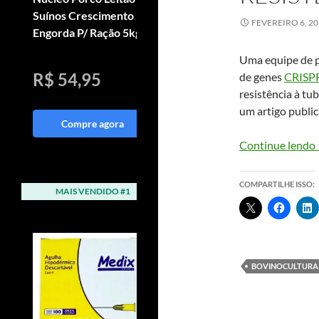
Suínos Crescimento
Crescimento Cavalo
FEVEREIRO 6, 2
Engorda P/ Ração 5kg
Crescer Sélus Horse
05kg
Uma equipe de p
R$ 54,95
R$ 288,81
de genes
CRISPR
resistência à t
um artigo publi
Compre agora
Compre agora
Continue lendo
COMPARTILHE ISSO:
MAIS VENDIDO #1
MAIS VENDIDO #2
BOVINOCULTURA