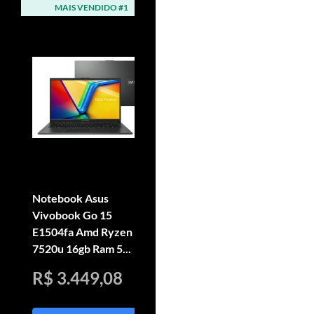
MAIS VENDIDO #1
MAIS VENDIDO #2
Notebook Asus
Computador Completo
Vivobook Go 15
Intel Core I3, 8gb Ram,
E1504fa Amd Ryzen 5
Ssd 240gb, Monitor
7520u 16gb Ram 5...
Le...
R$ 3.449,08
R$ 999,99