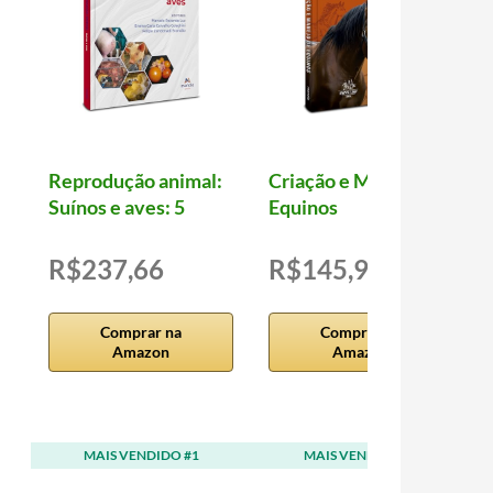
Reprodução animal:
Criação e Manejo de
Suínos e aves: 5
Equinos
R$237,66
R$145,96
Comprar na
Comprar na
Amazon
Amazon
MAIS VENDIDO #1
MAIS VENDIDO #2