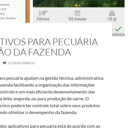
MAIS VENDIDO #3
TIVOS PARA PECUÁRIA
TÃO DA FAZENDA
2 COMENTÁRIOS
ara pecuária ajudam na gestão técnica, administrativa
Bico De Pulverização
fazenda facilitando a organização das informações
Em Latão Para Jardim,
controle e um mais eficiente desenvolvimento das
Ajustável Para
ra leite, engorda, ou para produção de carne. O
R$ 21,70
cnico poderá ter controle total sobre seus produtos
ando otimizar o desempenho da fazenda.
Compre agora
 dos aplicativos para pecuária está de acordo com as