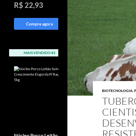
R$ 22,93
R$ 49,85
Compre agora
Compre agora
MAIS VENDIDO #1
MAIS VENDIDO #2
BIOTECNOLOGIA
,
TUBER
CIENTI
DESEN
RESIS
Núcleo Porco Leitão
Suplemento Potro