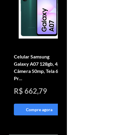
Celular Samsung
Smartphone Motorola
Galaxy A07 128gb, 4gb,
Moto G05 256gb 4gb
Câmera 50mp, Tela 6.7 ,
Ram e Camera 50mp
Pr...
Grafite
R$ 662,79
R$ 618,33
Compre agora
Compre agora