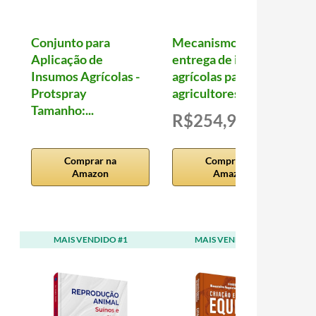
Conjunto para
Mecanismo de
Aplicação de
entrega de insumos
Insumos Agrícolas -
agrícolas para
Protspray
agricultores de al...
Tamanho:...
R$254,96
entes a tuberculose
Comprar na
Comprar na
Amazon
Amazon
MAIS VENDIDO #1
MAIS VENDIDO #2