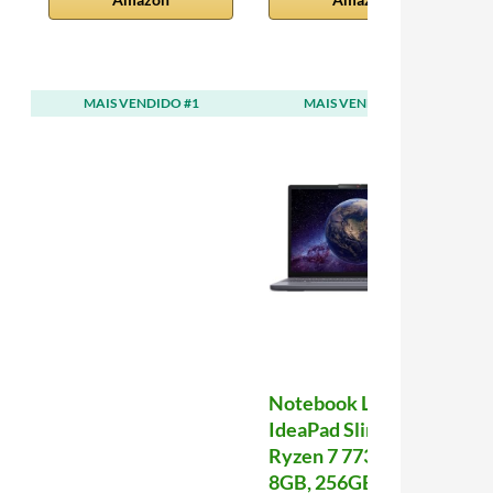
MAIS VENDIDO #1
MAIS VENDIDO #2
Notebook Lenovo
IdeaPad Slim 3
Ryzen 7 7735HS,
8GB, 256GB SSD