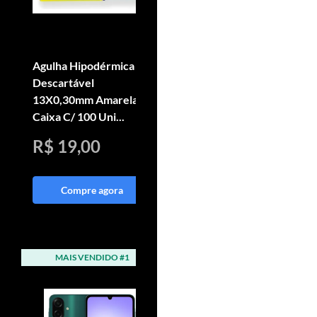
Agulha Hipodérmica
Aplicador De Sêmen
Descartável
Bovino Universal Inox
13X0,30mm Amarela
Fortes + Bainha
Caixa C/ 100 Uni...
Bovisafe
R$ 19,00
R$ 227,90
Compre agora
Compre agora
MAIS VENDIDO #1
MAIS VENDIDO #2