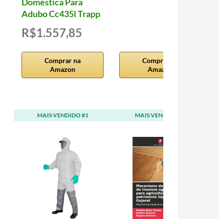
Doméstica Para
Adubo Cc435l Trapp
R$1.557,85
Comprar na
Comprar na
Amazon
Amazon
MAIS VENDIDO #1
MAIS VENDIDO #2