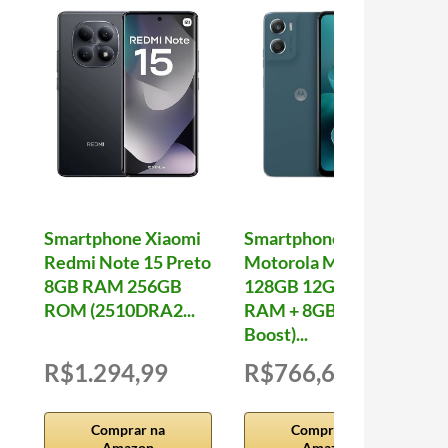
Smartphone Xiaomi
Smartphone
Redmi Note 15 Preto
Motorola Moto g06-
8GB RAM 256GB
128GB 12GB (4GB
ROM (2510DRA2...
RAM + 8GB Ram
Boost)...
R$1.294,99
R$766,66
Comprar na
Comprar na
Amazon
Amazon