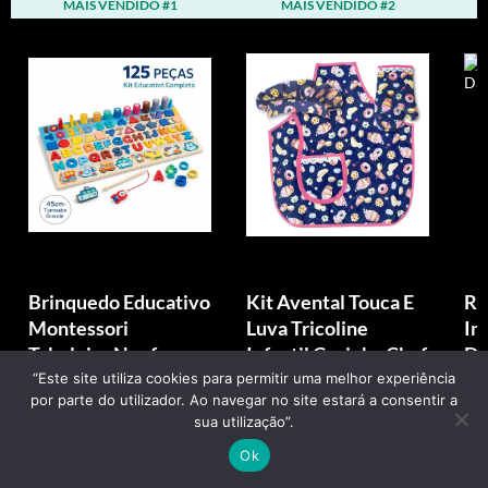
MAIS VENDIDO #1
MAIS VENDIDO #2
Brinquedo Educativo
Kit Avental Touca E
Ro
Montessori
Luva Tricoline
In
Tabuleiro Neyfe
Infantil Cozinha Chef
De
Madeira Peças
3pç
“Este site utiliza cookies para permitir uma melhor experiência
por parte do utilizador. Ao navegar no site estará a consentir a
Colo...
sua utilização”.
R$ 149,88
R$ 62,61
R
Ok