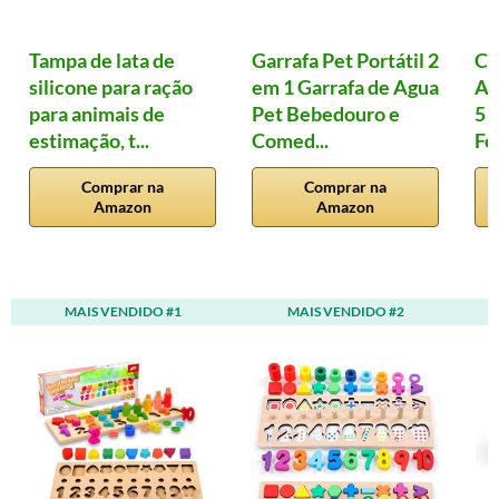
Tampa de lata de
Garrafa Pet Portátil 2
Co
silicone para ração
em 1 Garrafa de Agua
An
para animais de
Pet Bebedouro e
5 
estimação, t...
Comed...
Fe
Comprar na
Comprar na
Amazon
Amazon
MAIS VENDIDO #1
MAIS VENDIDO #2