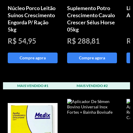
Núcleo Porco Leitão
Suplemento Potro
Li
Suínos Crescimento
Crescimento Cavalo
An
Engorda P/ Ração
Crescer Sélus Horse
5kg
05kg
R$ 54,95
R$ 288,81
R
Compre agora
Compre agora
MAIS VENDIDO #1
MAIS VENDIDO #2