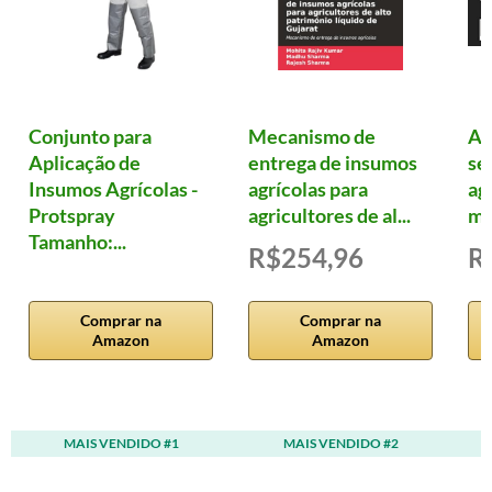
Conjunto para
Mecanismo de
Ag
Aplicação de
entrega de insumos
se
Insumos Agrícolas -
agrícolas para
ag
Protspray
agricultores de al...
me
Tamanho:...
R$254,96
R
Comprar na
Comprar na
Amazon
Amazon
MAIS VENDIDO #1
MAIS VENDIDO #2