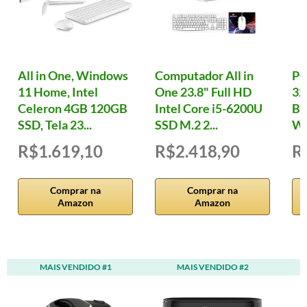
All in One, Windows
Computador All in
PC
11 Home, Intel
One 23.8" Full HD
32
Celeron 4GB 120GB
Intel Core i5-6200U
B7
SSD, Tela 23...
SSD M.2 2...
W
R$1.619,10
R$2.418,90
R
Comprar na
Comprar na
Amazon
Amazon
MAIS VENDIDO #1
MAIS VENDIDO #2