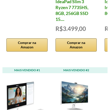
IdeaPad Slim 3
Id
Ryzen 7 7735HS,
In
8GB, 256GB SSD
8G
15....
R$3.499,00
R
Comprar na
Comprar na
Amazon
Amazon
MAIS VENDIDO #1
MAIS VENDIDO #2