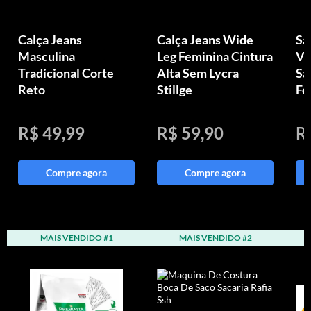
Calça Jeans
Calça Jeans Wide
Sa
Masculina
Leg Feminina Cintura
Vi
Tradicional Corte
Alta Sem Lycra
Sa
Reto
Stillge
Fe
R$ 49,99
R$ 59,90
R
Compre agora
Compre agora
MAIS VENDIDO #1
MAIS VENDIDO #2