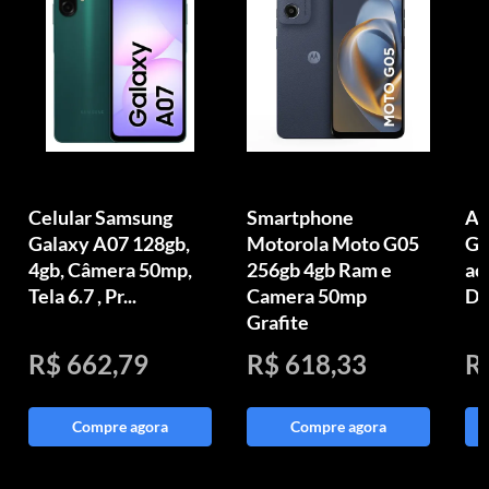
Celular Samsung
Smartphone
Ap
Galaxy A07 128gb,
Motorola Moto G05
GB
4gb, Câmera 50mp,
256gb 4gb Ram e
ac
Tela 6.7 , Pr...
Camera 50mp
Di
Grafite
R$ 662,79
R$ 618,33
R
Compre agora
Compre agora