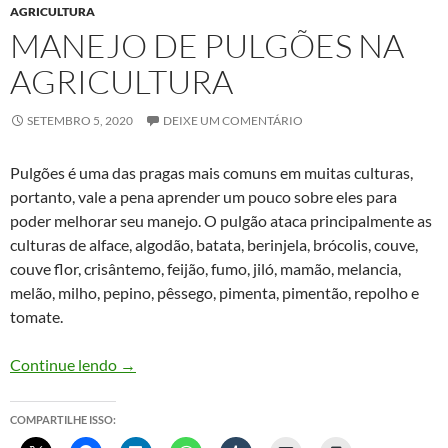
AGRICULTURA
MANEJO DE PULGÕES NA
AGRICULTURA
SETEMBRO 5, 2020
DEIXE UM COMENTÁRIO
Pulgões é uma das pragas mais comuns em muitas culturas,
portanto, vale a pena aprender um pouco sobre eles para
poder melhorar seu manejo. O pulgão ataca principalmente as
culturas de alface, algodão, batata, berinjela, brócolis, couve,
couve flor, crisântemo, feijão, fumo, jiló, mamão, melancia,
melão, milho, pepino, pêssego, pimenta, pimentão, repolho e
tomate.
Manejo de pulgões na agricultura
Continue lendo
→
COMPARTILHE ISSO: