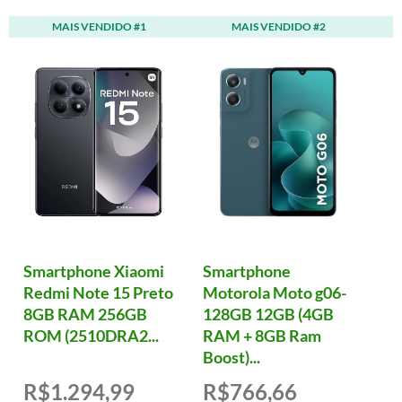
MAIS VENDIDO #1
MAIS VENDIDO #2
Smartphone Xiaomi
Smartphone
Redmi Note 15 Preto
Motorola Moto g06-
8GB RAM 256GB
128GB 12GB (4GB
ROM (2510DRA2...
RAM + 8GB Ram
Boost)...
R$1.294,99
R$766,66