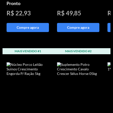
Pronto
R$ 22,93
R$ 49,85
R
Compre agora
Compre agora
MAIS VENDIDO #1
MAIS VENDIDO #2