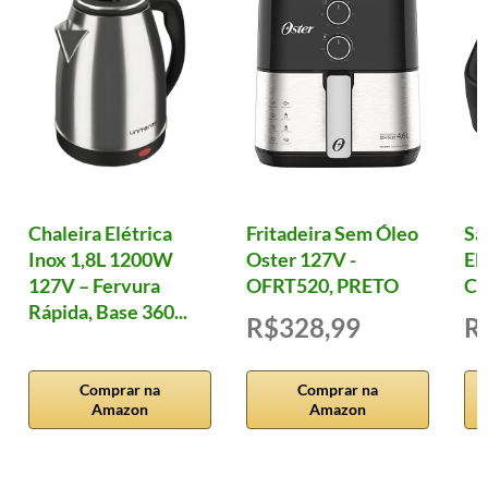
Chaleira Elétrica
Fritadeira Sem Óleo
Sa
Inox 1,8L 1200W
Oster 127V -
El
127V – Fervura
OFRT520, PRETO
Cl
Rápida, Base 360...
R$328,99
R
Comprar na
Comprar na
Amazon
Amazon