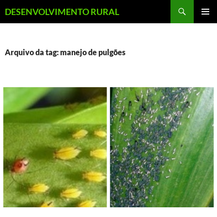
Pular
Pesquisar
DESENVOLVIMENTO RURAL
para
MENU
o
PRINCI
conteúdo
Arquivo da tag: manejo de pulgões