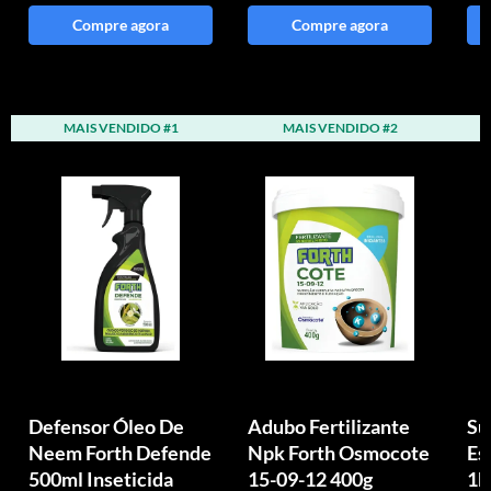
Compre agora
Compre agora
MAIS VENDIDO #1
MAIS VENDIDO #2
Defensor Óleo De
Adubo Fertilizante
Su
Neem Forth Defende
Npk Forth Osmocote
Es
500ml Inseticida
15-09-12 400g
1k