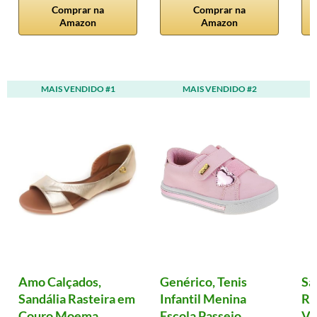
Comprar na
Comprar na
Amazon
Amazon
MAIS VENDIDO #1
MAIS VENDIDO #2
Amo Calçados,
Genérico, Tenis
Sa
Sandália Rasteira em
Infantil Menina
Ro
Couro Moema
Escola Passeio
Vi