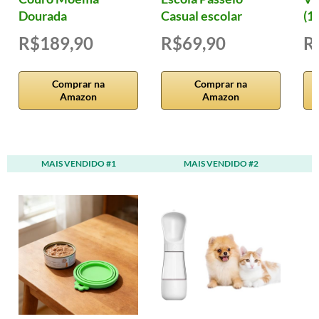
Dourada
Casual escolar
(12
R$189,90
R$69,90
R
Comprar na
Comprar na
Amazon
Amazon
MAIS VENDIDO #1
MAIS VENDIDO #2