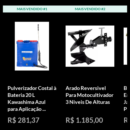
MAIS VENDIDO #1
MAIS VENDIDO #2
Pulverizador Costal à
Arado Reversivel
Bi
Bateria 20 L
Para Motocultivador
Em
Kawashima Azul
3 Niveis De Alturas
Ja
para Aplicação ...
Pa
R$ 281,37
R$ 1.185,00
R