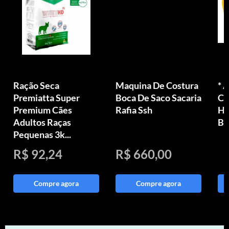
Ração Seca
Maquina De Costura
* 
Premiatta Super
Boca De Saco Sacaria
Ce
Premium Cães
Rafia Ssh
Há
Adultos Raças
Bo
Pequenas 3k...
R$ 92,24
R$ 660,00
Compre agora
Compre agora