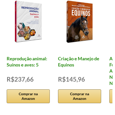
Reprodução animal:
Criação e Manejo de
Al
Suínos e aves: 5
Equinos
Fu
Ad
Nu
R$237,66
R$145,96
Nu
Comprar na
Comprar na
Amazon
Amazon