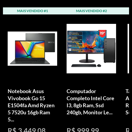
MAIS VENDIDO #1
MAIS VENDIDO #2
Notebook Asus
Computador
Ta
Vivobook Go 15
Completo Intel Core
An
E1504fa Amd Ryzen
I3, 8gb Ram, Ssd
Ra
5 7520u 16gb Ram
240gb, Monitor Le...
Su
5...
R$ 3.449,08
R$ 999,99
R