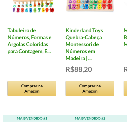
Tabuleiro de
Kinderland Toys
Ma
Números, Formas e
Quebra-Cabeça
Ba
Argolas Coloridas
Montessori de
Mu
para Contagem, E...
Números em
Madeira | ...
R$88,20
R
Comprar na
Comprar na
Amazon
Amazon
MAIS VENDIDO #1
MAIS VENDIDO #2