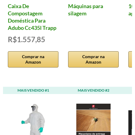
Caixa De
Máquinas para
10
Compostagem
silagem
ag
Doméstica Para
Adubo Cc435l Trapp
R$1.557,85
Comprar na
Comprar na
Amazon
Amazon
MAIS VENDIDO #1
MAIS VENDIDO #2