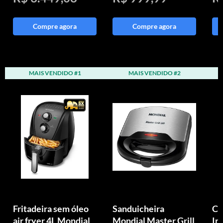
Compre agora
Compre agora
MAIS VENDIDO #1
MAIS VENDIDO #2
Fritadeira sem óleo
Sanduicheira
Ch
air fryer 4L Mondial
Mondial Master Grill
In