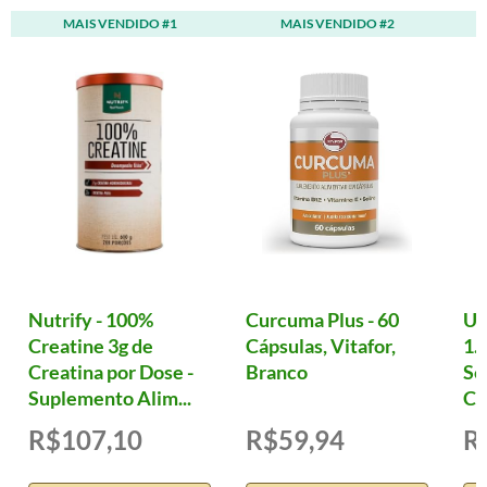
MAIS VENDIDO #1
MAIS VENDIDO #2
Nutrify - 100%
Curcuma Plus - 60
Ul
Creatine 3g de
Cápsulas, Vitafor,
1.
Creatina por Dose -
Branco
Se
Suplemento Alim...
Cá
R$107,10
R$59,94
R