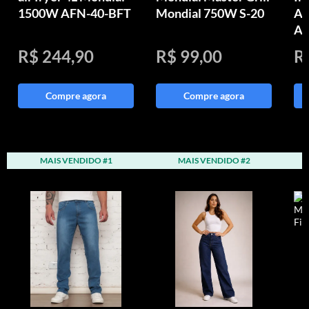
1500W AFN-40-BFT
Mondial 750W S-20
Aq
Au
R$ 244,90
R$ 99,00
R
Compre agora
Compre agora
MAIS VENDIDO #1
MAIS VENDIDO #2