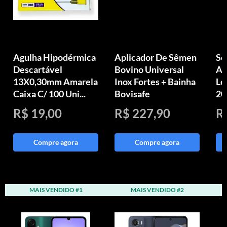
Agulha Hipodérmica
Aplicador De Sêmen
Se
Descartável
Bovino Universal
Ag
13X0,30mm Amarela
Inox Fortes + Bainha
Lo
Caixa C/ 100 Uni...
Bovisafe
20
R$ 19,00
R$ 227,90
R
Compre agora
Compre agora
MAIS VENDIDO #1
MAIS VENDIDO #2