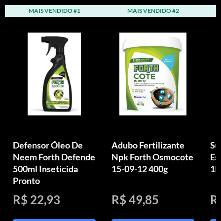
MAIS VENDIDO #1
MAIS VENDIDO #2
Defensor Óleo De
Adubo Fertilizante
Su
Neem Forth Defende
Npk Forth Osmocote
Es
500ml Inseticida
15-09-12 400g
1k
Pronto
R$ 22,93
R$ 49,85
R