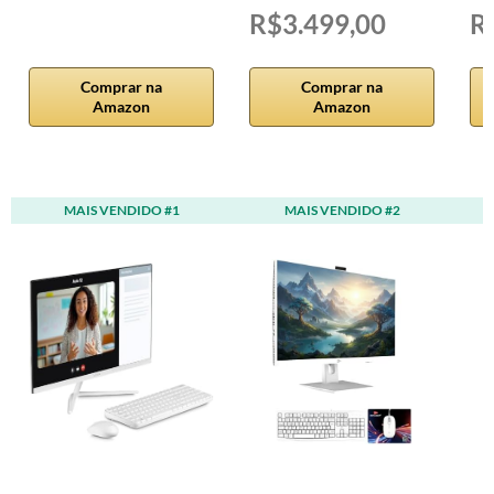
R$3.499,00
R
Comprar na
Comprar na
Amazon
Amazon
MAIS VENDIDO #1
MAIS VENDIDO #2