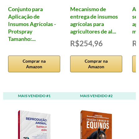
Conjunto para
Mecanismo de
Ag
Aplicação de
entrega de insumos
se
Insumos Agrícolas -
agrícolas para
ag
Protspray
agricultores de al...
me
Tamanho:...
R$254,96
R
Comprar na
Comprar na
Amazon
Amazon
MAIS VENDIDO #1
MAIS VENDIDO #2