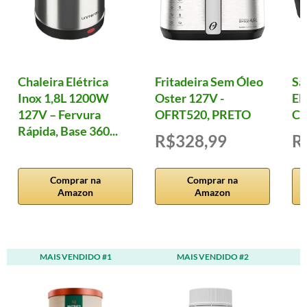
Chaleira Elétrica
Fritadeira Sem Óleo
Sa
Inox 1,8L 1200W
Oster 127V -
El
127V – Fervura
OFRT520, PRETO
Cl
Rápida, Base 360...
R$328,99
R
Comprar na
Comprar na
Amazon
Amazon
MAIS VENDIDO #1
MAIS VENDIDO #2