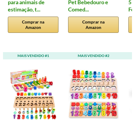
para animais de
Pet Bebedouro e
5 
estimação, t...
Comed...
Fe
Comprar na
Comprar na
Amazon
Amazon
MAIS VENDIDO #1
MAIS VENDIDO #2