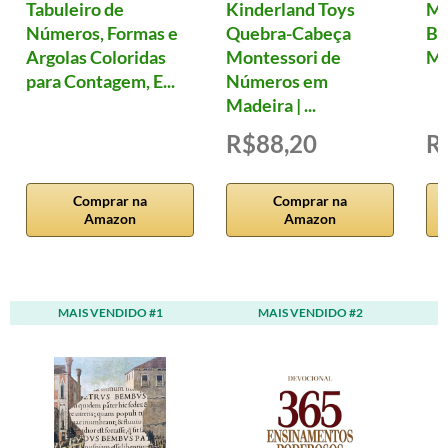
Tabuleiro de
Kinderland Toys
Ma
Números, Formas e
Quebra-Cabeça
Ba
Argolas Coloridas
Montessori de
Mu
para Contagem, E...
Números em
Madeira | ...
R$88,20
R
Comprar na
Comprar na
Amazon
Amazon
MAIS VENDIDO #1
MAIS VENDIDO #2