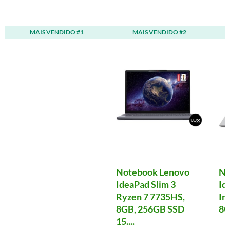
MAIS VENDIDO #1
MAIS VENDIDO #2
Notebook Lenovo
No
IdeaPad Slim 3
Id
Ryzen 7 7735HS,
In
8GB, 256GB SSD
8G
15....