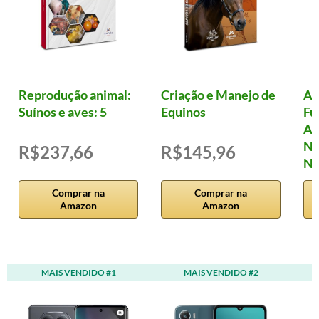
Reprodução animal:
Criação e Manejo de
Al
Suínos e aves: 5
Equinos
Fu
Ad
Nu
R$237,66
R$145,96
Nu
Comprar na
Comprar na
Amazon
Amazon
MAIS VENDIDO #1
MAIS VENDIDO #2