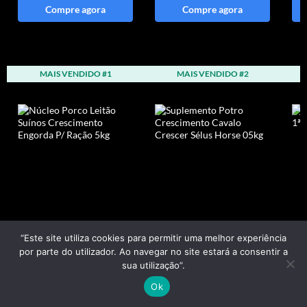
Compre agora
Compre agora
MAIS VENDIDO #1
MAIS VENDIDO #2
“Este site utiliza cookies para permitir uma melhor experiência
por parte do utilizador. Ao navegar no site estará a consentir a
Núcleo Porco Leitão
Suplemento Potro
Li
sua utilização”.
Suínos Crescimento
Crescimento Cavalo
An
Ok
Engorda P/ Ração
Crescer Sélus Horse