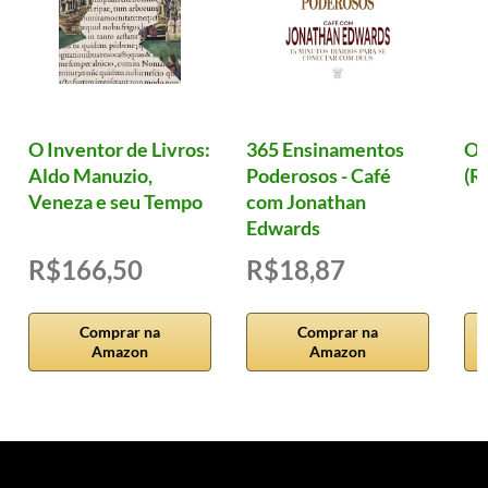
O Inventor de Livros:
365 Ensinamentos
Ol
Aldo Manuzio,
Poderosos - Café
(R
Veneza e seu Tempo
com Jonathan
Edwards
R$166,50
R$18,87
Comprar na
Comprar na
Amazon
Amazon