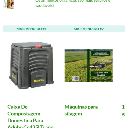
Os alimentos orgânicos são mais seguros e
saudáveis?
MAIS VENDIDO #1
MAIS VENDIDO #2
Caixa De
Máquinas para
10
Compostagem
silagem
ag
Doméstica Para
Adubo Cc435l Trapp