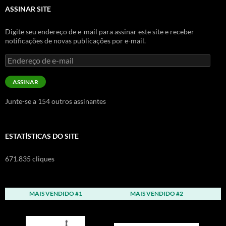
ASSINAR SITE
Digite seu endereço de e-mail para assinar este site e receber
notificações de novas publicações por e-mail.
Endereço
de
e-
ASSINAR
mail
Junte-se a 154 outros assinantes
ESTATÍSTICAS DO SITE
671.835 cliques
MAIS VENDIDO #1
MAIS VENDIDO #2