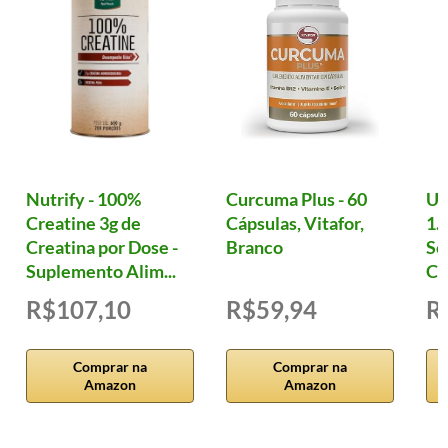
Nutrify - 100%
Curcuma Plus - 60
Ul
Creatine 3g de
Cápsulas, Vitafor,
1.
Creatina por Dose -
Branco
Se
Suplemento Alim...
Cá
R$107,10
R$59,94
R
Comprar na
Comprar na
Amazon
Amazon