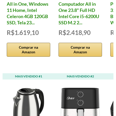
All in One, Windows
Computador All in
PC
11 Home, Intel
One 23.8" Full HD
32
Celeron 4GB 120GB
Intel Core i5-6200U
B7
SSD, Tela 23...
SSD M.2 2...
W
R$1.619,10
R$2.418,90
R
Comprar na
Comprar na
Amazon
Amazon
MAIS VENDIDO #1
MAIS VENDIDO #2