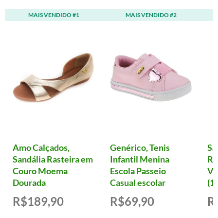
MAIS VENDIDO #1
MAIS VENDIDO #2
Amo Calçados,
Genérico, Tenis
Sa
Sandália Rasteira em
Infantil Menina
Ro
Couro Moema
Escola Passeio
Vi
Dourada
Casual escolar
(12
R$189,90
R$69,90
R