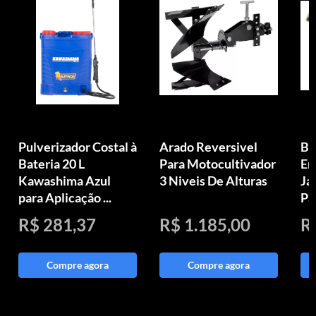
Pulverizador Costal à
Arado Reversivel
Bi
Bateria 20 L
Para Motocultivador
Em
Kawashima Azul
3 Niveis De Alturas
Ja
para Aplicação ...
Pa
R$ 281,37
R$ 1.185,00
R
Compre agora
Compre agora