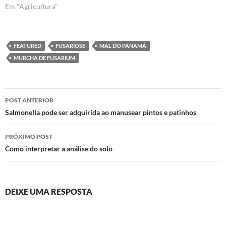
Em "Agricultura"
FEATURED
FUSARIOSE
MAL DO PANAMÁ
MURCHA DE FUSARIUM
Navegação
POST ANTERIOR
de
Salmonella pode ser adquirida ao manusear pintos e patinhos
posts
PRÓXIMO POST
Como interpretar a análise do solo
DEIXE UMA RESPOSTA