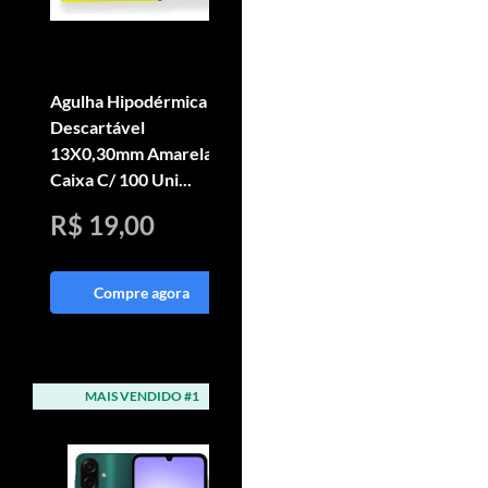
Agulha Hipodérmica
Aplicador De Sêmen
Descartável
Bovino Universal Inox
13X0,30mm Amarela
Fortes + Bainha
Caixa C/ 100 Uni...
Bovisafe
R$ 19,00
R$ 227,90
Compre agora
Compre agora
MAIS VENDIDO #1
MAIS VENDIDO #2