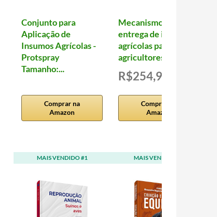
Conjunto para
Mecanismo de
Aplicação de
entrega de insumos
Insumos Agrícolas -
agrícolas para
Protspray
agricultores de al...
Tamanho:...
R$254,96
Comprar na
Comprar na
Amazon
Amazon
MAIS VENDIDO #1
MAIS VENDIDO #2