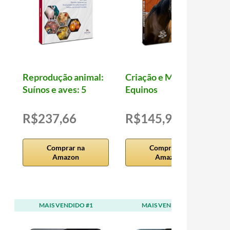
Reprodução animal:
Criação e Manejo de
Suínos e aves: 5
Equinos
R$237,66
R$145,96
Comprar na
Comprar na
Amazon
Amazon
MAIS VENDIDO #1
MAIS VENDIDO #2