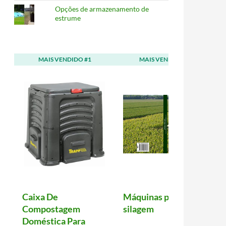
Opções de armazenamento de
estrume
.
MAIS VENDIDO #1
MAIS VENDIDO #2
Caixa De
Máquinas para
Compostagem
silagem
Doméstica Para