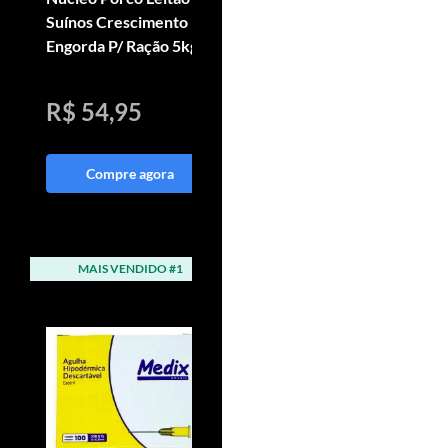
Suínos Crescimento
Crescimento Cavalo
Engorda P/ Ração 5kg
Crescer Sélus Horse
05kg
R$ 54,95
R$ 288,81
Compre agora
Compre agora
MAIS VENDIDO #1
MAIS VENDIDO #2