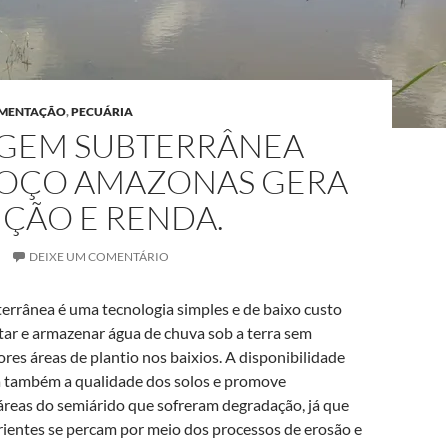
MAIS VENDIDO #3
IMENTAÇÃO
,
PECUÁRIA
GEM SUBTERRÂNEA
OÇO AMAZONAS GERA
ÇÃO E RENDA.
DEIXE UM COMENTÁRIO
Bico De Pulverização
Em Latão Para Jardim,
errânea é uma tecnologia simples e de baixo custo
Ajustável Para
tar e armazenar água de chuva sob a terra sem
res áreas de plantio nos baixios. A disponibilidade
R$ 21,70
 também a qualidade dos solos e promove
áreas do semiárido que sofreram degradação, já que
rientes se percam por meio dos processos de erosão e
Compre agora