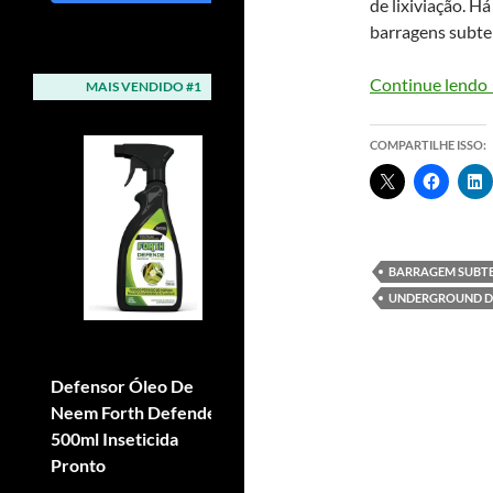
de lixiviação. H
barragens subter
Continue lendo
MAIS VENDIDO #1
MAIS VENDIDO #2
COMPARTILHE ISSO:
BARRAGEM SUBT
UNDERGROUND 
Defensor Óleo De
Adubo Fertilizante Npk
Neem Forth Defende
Forth Osmocote 15-09-
500ml Inseticida
12 400g
Pronto