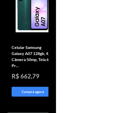
Celular Samsung
Smartphone Motorola
Galaxy A07 128gb, 4gb,
Moto G05 256gb 4gb
Câmera 50mp, Tela 6.7 ,
Ram e Camera 50mp
Pr...
Grafite
R$ 662,79
R$ 618,33
Compre agora
Compre agora