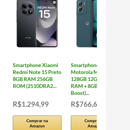
Smartphone Xiaomi
Smartphone
Redmi Note 15 Preto
Motorola Moto g06-
8GB RAM 256GB
128GB 12GB (4GB
ROM (2510DRA2...
RAM + 8GB Ram
Boost)...
R$1.294,99
R$766,66
Comprar na
Comprar na
Amazon
Amazon