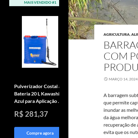
MAIS VENDIDO #1
MAIS VENDIDO #2
AGRICULTURA
,
AL
BARRA
COM P
PRODU
MARÇO 14, 2024
Pulverizador Costal à
Arado Reversivel Para
Bateria 20 L Kawashima
Motocultivador 3
A barragem subt
Azul para Aplicação ...
Niveis De Alturas
que permite cap
inundar as melho
R$ 281,37
R$ 1.185,00
da água melhora
recuperação de 
evita que os nut
Compre agora
Compre agora