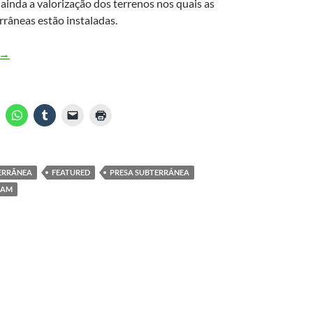
á ainda a valorização dos terrenos nos quais as
râneas estão instaladas.
Barragem subterrânea com poço amazonas gera produção e renda
→
MAIS VENDIDO #3
ERRÂNEA
FEATURED
PRESA SUBTERRÁNEA
DAM
Substrato Terra
Especial Orquídeas 1kg
Forth Jardim