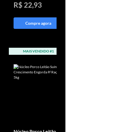
R$ 22,93
R$ 49,85
Compre agora
Compre agora
MAIS VENDIDO #1
MAIS VENDIDO #2
Núcleo Porco Leitão
Suplemento Potro