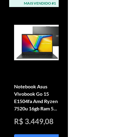
MAIS VENDIDO #1
MAIS VENDIDO #2
Notebook Asus
Computador Completo
Vivobook Go 15
Intel Core I3, 8gb Ram,
E1504fa Amd Ryzen 5
Ssd 240gb, Monitor
7520u 16gb Ram 5...
Le...
R$ 3.449,08
R$ 999,99