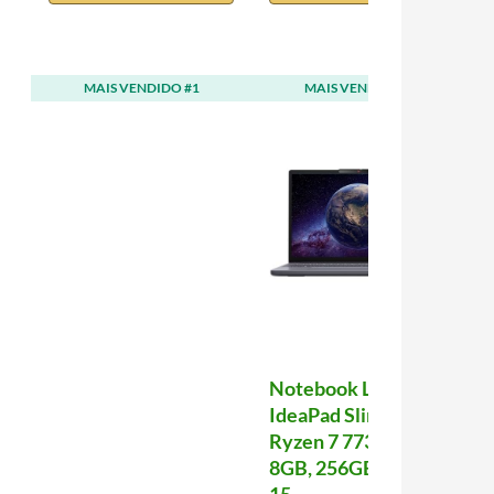
MAIS VENDIDO #1
MAIS VENDIDO #2
Notebook Lenovo
IdeaPad Slim 3
Ryzen 7 7735HS,
8GB, 256GB SSD