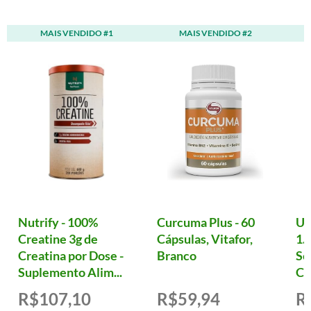
MAIS VENDIDO #1
MAIS VENDIDO #2
Nutrify - 100%
Curcuma Plus - 60
Ul
Creatine 3g de
Cápsulas, Vitafor,
1.
Creatina por Dose -
Branco
Se
Suplemento Alim...
Cá
R$107,10
R$59,94
R