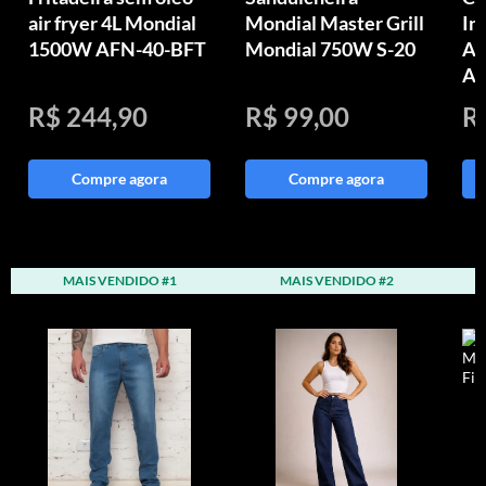
air fryer 4L Mondial
Mondial Master Grill
In
1500W AFN-40-BFT
Mondial 750W S-20
Aq
Au
R$ 244,90
R$ 99,00
R
Compre agora
Compre agora
MAIS VENDIDO #1
MAIS VENDIDO #2