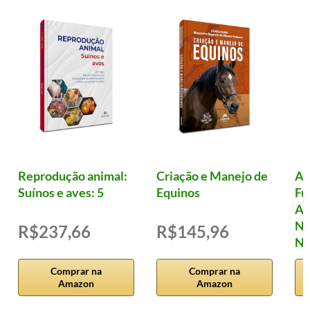
Reprodução animal:
Criação e Manejo de
Al
Suínos e aves: 5
Equinos
Fu
Ad
Nu
R$237,66
R$145,96
Nu
Comprar na
Comprar na
Amazon
Amazon