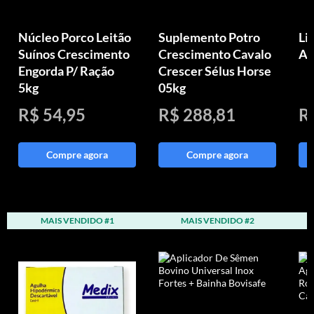
Núcleo Porco Leitão
Suplemento Potro
Li
Suínos Crescimento
Crescimento Cavalo
An
Engorda P/ Ração
Crescer Sélus Horse
5kg
05kg
R$ 54,95
R$ 288,81
R
Compre agora
Compre agora
MAIS VENDIDO #1
MAIS VENDIDO #2