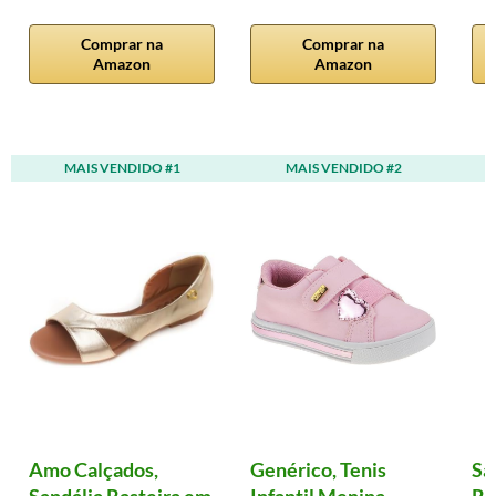
Comprar na
Comprar na
Amazon
Amazon
MAIS VENDIDO #1
MAIS VENDIDO #2
Amo Calçados,
Genérico, Tenis
Sa