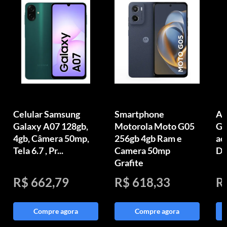
Celular Samsung
Smartphone
Ap
Galaxy A07 128gb,
Motorola Moto G05
GB
4gb, Câmera 50mp,
256gb 4gb Ram e
ac
Tela 6.7 , Pr...
Camera 50mp
Di
Grafite
R$ 662,79
R$ 618,33
R
Compre agora
Compre agora