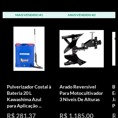
MAIS VENDIDO #1
MAIS VENDIDO #2
Pulverizador Costal à
Arado Reversivel
Bi
Bateria 20 L
Para Motocultivador
Em
Kawashima Azul
3 Niveis De Alturas
Ja
para Aplicação ...
Pa
R$ 281,37
R$ 1.185,00
R