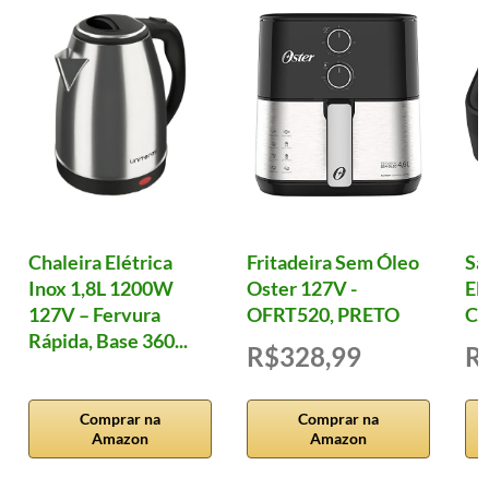
Chaleira Elétrica
Fritadeira Sem Óleo
Sa
Inox 1,8L 1200W
Oster 127V -
El
127V – Fervura
OFRT520, PRETO
Cl
Rápida, Base 360...
R$328,99
R
Comprar na
Comprar na
Amazon
Amazon