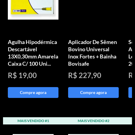
Agulha Hipodérmica
Aplicador De Sêmen
Se
Descartável
Bovino Universal
Ag
13X0,30mm Amarela
Inox Fortes + Bainha
Lo
Caixa C/ 100 Uni...
Bovisafe
20
R$ 19,00
R$ 227,90
R
Compre agora
Compre agora
MAIS VENDIDO #1
MAIS VENDIDO #2