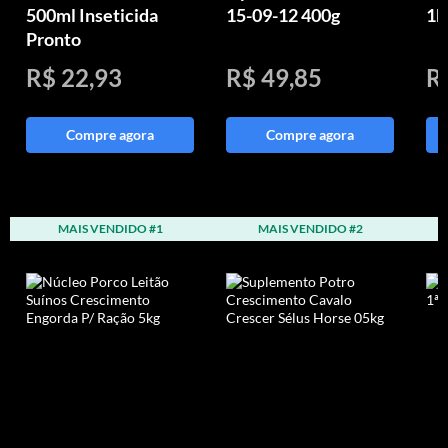
500ml Inseticida
15-09-12 400g
1k
Pronto
R$ 22,93
R$ 49,85
R
Compre agora
Compre agora
MAIS VENDIDO #1
MAIS VENDIDO #2