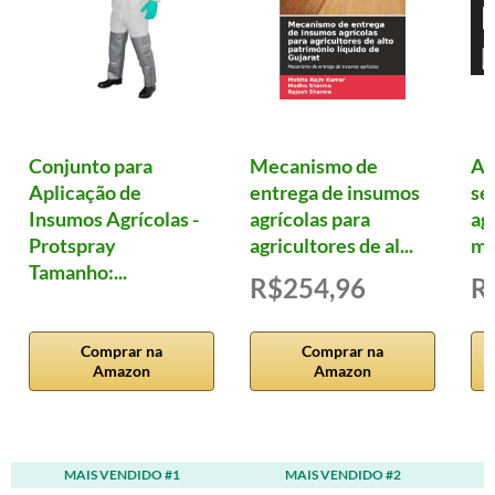
Conjunto para
Mecanismo de
Ag
Aplicação de
entrega de insumos
se
Insumos Agrícolas -
agrícolas para
ag
Protspray
agricultores de al...
me
Tamanho:...
R$254,96
R
Comprar na
Comprar na
Amazon
Amazon
MAIS VENDIDO #1
MAIS VENDIDO #2