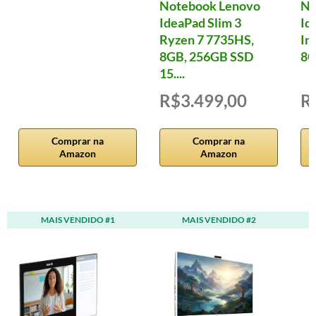
Notebook Lenovo
No
IdeaPad Slim 3
Id
Ryzen 7 7735HS,
In
8GB, 256GB SSD
8G
15....
R$3.499,00
R
Comprar na
Comprar na
Amazon
Amazon
MAIS VENDIDO #1
MAIS VENDIDO #2