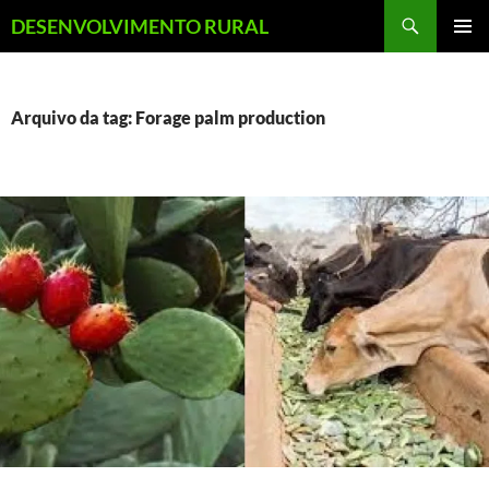
Pular
Pesquisar
DESENVOLVIMENTO RURAL
para
MENU
o
PRINCI
conteúdo
Arquivo da tag: Forage palm production