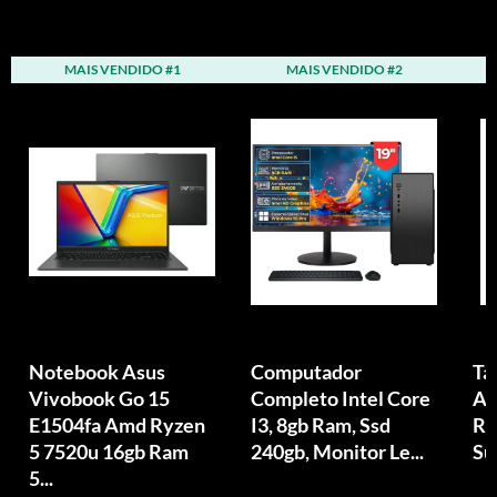
MAIS VENDIDO #1
MAIS VENDIDO #2
Notebook Asus
Computador
Ta
Vivobook Go 15
Completo Intel Core
An
E1504fa Amd Ryzen
I3, 8gb Ram, Ssd
Ra
5 7520u 16gb Ram
240gb, Monitor Le...
Su
5...