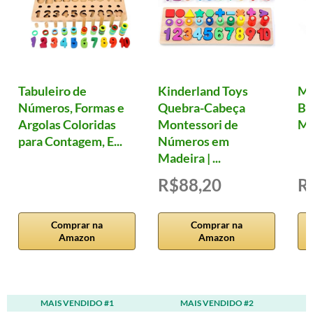
Tabuleiro de
Kinderland Toys
Ma
Números, Formas e
Quebra-Cabeça
Ba
Argolas Coloridas
Montessori de
Mu
para Contagem, E...
Números em
Madeira | ...
R$88,20
R
Comprar na
Comprar na
Amazon
Amazon
MAIS VENDIDO #1
MAIS VENDIDO #2