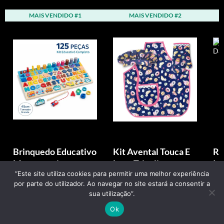
MAIS VENDIDO #1
MAIS VENDIDO #2
Brinquedo Educativo
Kit Avental Touca E
Ro
Montessori
Luva Tricoline
In
“Este site utiliza cookies para permitir uma melhor experiência
Tabuleiro Neyfe
Infantil Cozinha Chef
De
por parte do utilizador. Ao navegar no site estará a consentir a
Madeira Peças
3pç
sua utilização”.
Colo...
Ok
R$ 149,88
R$ 62,61
R