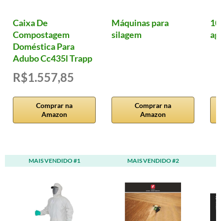
Caixa De
Máquinas para
10
Compostagem
silagem
ag
Doméstica Para
Adubo Cc435l Trapp
R$1.557,85
Comprar na
Comprar na
Amazon
Amazon
MAIS VENDIDO #1
MAIS VENDIDO #2