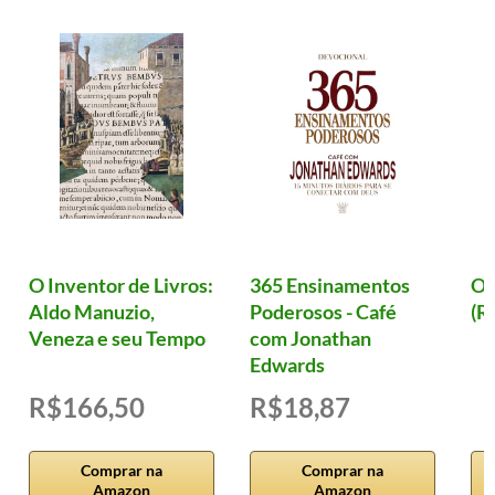
O Inventor de Livros:
365 Ensinamentos
Ol
Aldo Manuzio,
Poderosos - Café
(R
Veneza e seu Tempo
com Jonathan
Edwards
R$166,50
R$18,87
Comprar na
Comprar na
Amazon
Amazon