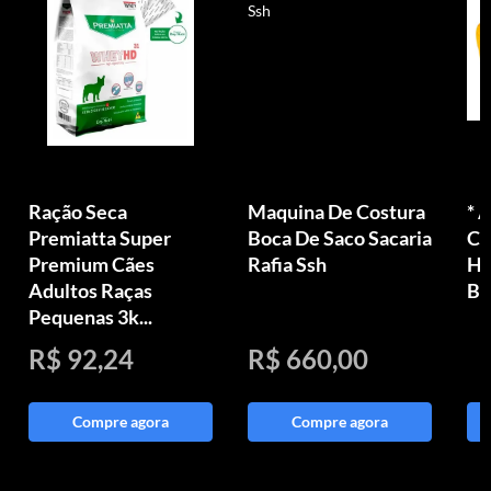
Ração Seca
Maquina De Costura
* 
Premiatta Super
Boca De Saco Sacaria
Ce
Premium Cães
Rafia Ssh
Há
Adultos Raças
Bo
Pequenas 3k...
R$ 92,24
R$ 660,00
Compre agora
Compre agora