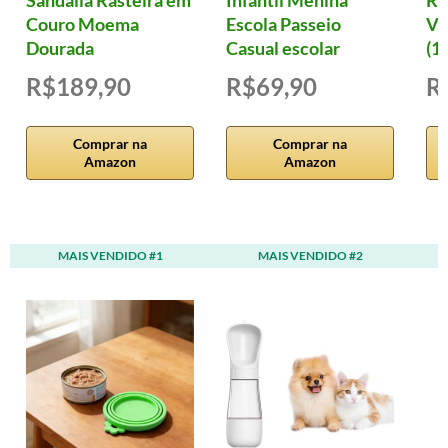
Sandália Rasteira em
Infantil Menina
Ro
Couro Moema
Escola Passeio
Vi
Dourada
Casual escolar
(12
R$189,90
R$69,90
R
Comprar na
Comprar na
Amazon
Amazon
MAIS VENDIDO #1
MAIS VENDIDO #2