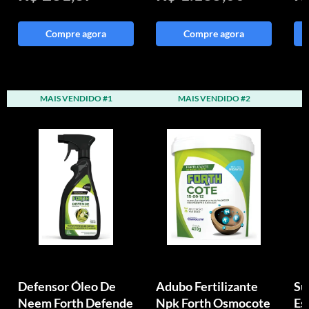
Compre agora
Compre agora
MAIS VENDIDO #1
MAIS VENDIDO #2
Defensor Óleo De
Adubo Fertilizante
Su
Neem Forth Defende
Npk Forth Osmocote
Es