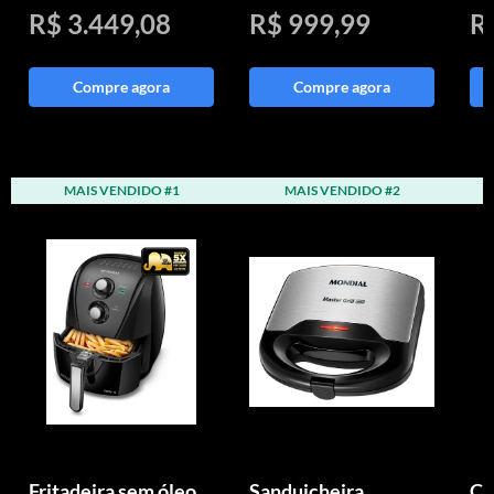
R$ 3.449,08
R$ 999,99
R
Compre agora
Compre agora
MAIS VENDIDO #1
MAIS VENDIDO #2
Fritadeira sem óleo
Sanduicheira
Ch