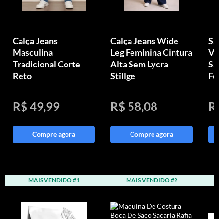
Calça Jeans
Calça Jeans Wide
Sa
Masculina
Leg Feminina Cintura
Vi
Tradicional Corte
Alta Sem Lycra
Sa
Reto
Stillge
Fe
R$ 49,99
R$ 58,08
R
Compre agora
Compre agora
MAIS VENDIDO #1
MAIS VENDIDO #2