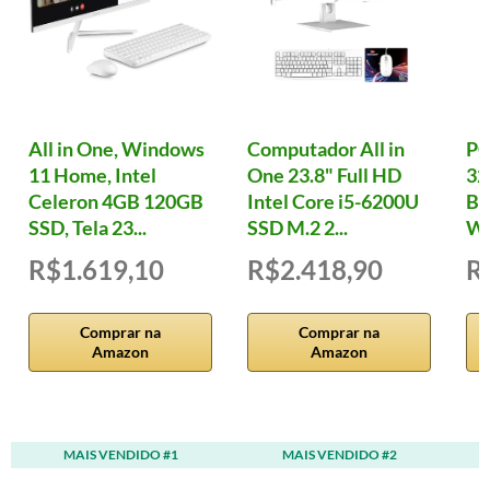
All in One, Windows
Computador All in
PC
11 Home, Intel
One 23.8" Full HD
32
Celeron 4GB 120GB
Intel Core i5-6200U
B7
SSD, Tela 23...
SSD M.2 2...
W
R$1.619,10
R$2.418,90
R
Comprar na
Comprar na
Amazon
Amazon
MAIS VENDIDO #1
MAIS VENDIDO #2